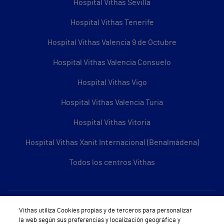
Hospital Vithas Sevilla
Hospital Vithas Tenerife
Hospital Vithas Valencia 9 de Octubre
Hospital Vithas Valencia Consuelo
Hospital Vithas Vigo
Hospital Vithas Valencia Turia
Hospital Vithas Vitoria
Hospital Vithas Xanit Internacional (Benalmádena)
Todos los centros Vithas
Sobre Vithas
Vithas utiliza Cookies propias y de terceros para personalizar
la web según sus preferencias y localización geográfica y