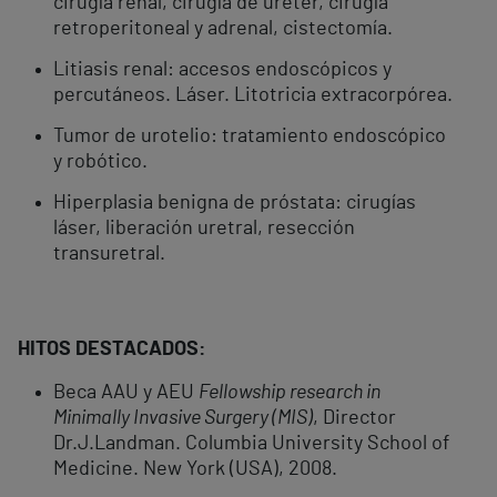
cirugía renal, cirugía de uréter, cirugía
retroperitoneal y adrenal, cistectomía.
Litiasis renal: accesos endoscópicos y
percutáneos. Láser. Litotricia extracorpórea.
Tumor de urotelio: tratamiento endoscópico
y robótico.
Hiperplasia benigna de próstata: cirugías
láser, liberación uretral, resección
transuretral.
HITOS DESTACADOS:
Beca AAU y AEU
Fellowship research in
Minimally Invasive Surgery (MIS)
, Director
Dr.J.Landman. Columbia University School of
Medicine. New York (USA), 2008.