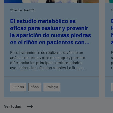
23 septiembre 2025
2
El estudio metabólico es
eficaz para evaluar y prevenir
la aparición de nuevas piedras
en el riñón en pacientes con
litiasis
Este tratamiento se realiza a través de un
E
análisis de orina y otro de sangre y permite
s
diferenciar las principales enfermedades
p
asociadas a los cálculos renales La litiasis
r
renal es una patología urológica frecuente en
España, cuya prevalencia en nuestro país
supera los dos millones de casos
Litiasis
riñón
Urología
Ver todas