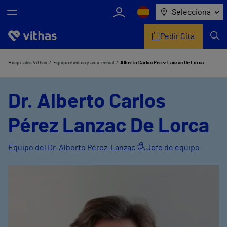
Selecciona
Pedir Cita
Nosotros
Hospitales Vithas
Equipo médico y asistencial
Alberto Carlos Pérez Lanzac De Lorca
Centros
Dr. Alberto Carlos
Servicios de salud
Pérez Lanzac De Lorca
Equipo médico y asistencial
Equipo del Dr. Alberto Pérez-Lanzac
Jefe de equipo
Información útil
Comunicación