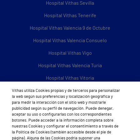
Hospital Vithas Sevilla
Hospital Vithas Tenerife
Hospital Vithas Valencia 9 de Octubre
Hospital Vithas Valencia Consuelo
Hospital Vithas Vigo
Hospital Vithas Valencia Turia
Hospital Vithas Vitoria
Hospital Vithas Xanit Internacional (Benalmádena)
Vithas utiliza Cookies propias y de terceros para personalizar
la web según sus preferencias y localización geográfica y
para medir la interacción con el sitio web y mostrarle
Todos los centros Vithas
publicidad según su perfil de navegación. Puede denegar,
aceptar su uso o configurarlas con los correspondientes
botones. Puede acceder a la información completa sobre
nuestras Cookies y configurar el consentimiento a través de
Sobre Vithas
la Política de Cookies (también accesible desde el pie de
página). Alguna de las Cookies podría suponer una