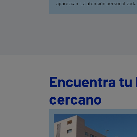
aparezcan. La atención personalizada
el trabajo multidisciplinar permiten
mejorar la recuperación y evitar
recaídas.
Encuentra tu 
cercano