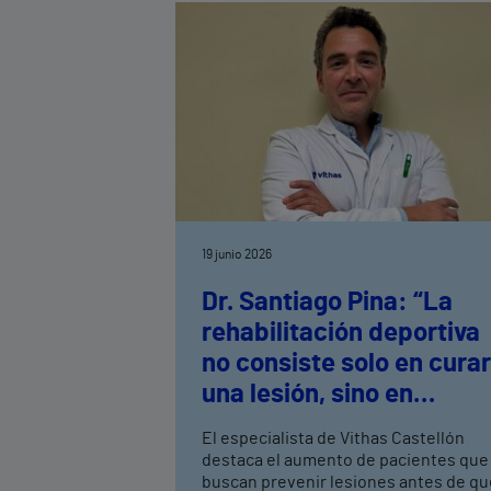
19 junio 2026
Dr. Santiago Pina: “La
rehabilitación deportiva
no consiste solo en curar
una lesión, sino en
recuperar el máximo
El especialista de Vithas Castellón
rendimiento”
destaca el aumento de pacientes que
buscan prevenir lesiones antes de qu