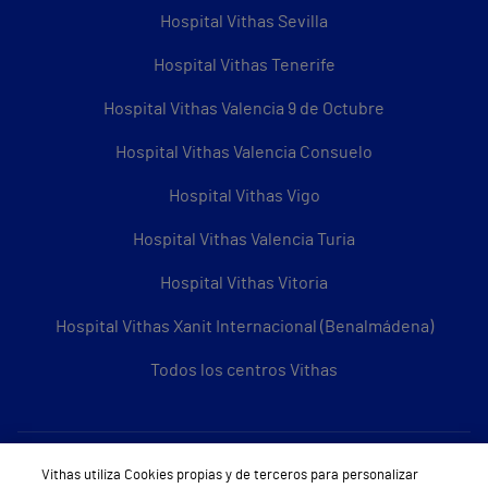
Hospital Vithas Sevilla
Hospital Vithas Tenerife
Hospital Vithas Valencia 9 de Octubre
Hospital Vithas Valencia Consuelo
Hospital Vithas Vigo
Hospital Vithas Valencia Turia
Hospital Vithas Vitoria
Hospital Vithas Xanit Internacional (Benalmádena)
Todos los centros Vithas
Sobre Vithas
Vithas utiliza Cookies propias y de terceros para personalizar