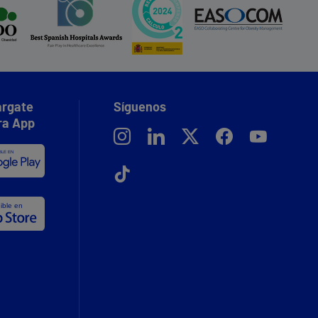
rgate
Síguenos
ra App