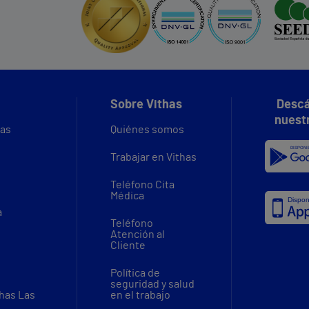
Sobre Vithas
Descá
nuest
vas
Quiénes somos
Trabajar en Vithas
Teléfono Cita
Médica
a
Teléfono
Atención al
Cliente
Política de
seguridad y salud
thas Las
en el trabajo