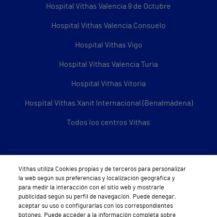
Hospital Vithas Valencia 9 de Octubre
Hospital Vithas Valencia Consuelo
Hospital Vithas Vigo
Hospital Vithas Valencia Turia
Hospital Vithas Vitoria
Hospital Vithas Xanit Internacional (Benalmádena)
Todos los centros Vithas
Sobre Vithas
Vithas utiliza Cookies propias y de terceros para personalizar
la web según sus preferencias y localización geográfica y
Quiénes somos
para medir la interacción con el sitio web y mostrarle
publicidad según su perfil de navegación. Puede denegar,
Trabajar en Vithas
aceptar su uso o configurarlas con los correspondientes
botones. Puede acceder a la información completa sobre