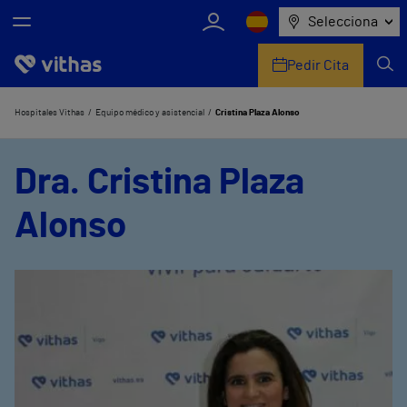
Selecciona
Pedir Cita
Nosotros
Hospitales Vithas
Equipo médico y asistencial
Cristina Plaza Alonso
Centros
Dra. Cristina Plaza
Servicios de salud
Alonso
Equipo médico y asistencial
Información útil
Comunicación