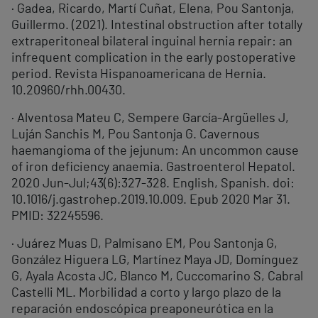
· Gadea, Ricardo, Martí Cuñat, Elena, Pou Santonja,
Guillermo. (2021). Intestinal obstruction after totally
extraperitoneal bilateral inguinal hernia repair: an
infrequent complication in the early postoperative
period. Revista Hispanoamericana de Hernia.
10.20960/rhh.00430.
· Alventosa Mateu C, Sempere García-Argüelles J,
Luján Sanchis M, Pou Santonja G. Cavernous
haemangioma of the jejunum: An uncommon cause
of iron deficiency anaemia. Gastroenterol Hepatol.
2020 Jun-Jul;43(6):327-328. English, Spanish. doi:
10.1016/j.gastrohep.2019.10.009. Epub 2020 Mar 31.
PMID: 32245596.
· Juárez Muas D, Palmisano EM, Pou Santonja G,
González Higuera LG, Martínez Maya JD, Domínguez
G, Ayala Acosta JC, Blanco M, Cuccomarino S, Cabral
Castelli ML. Morbilidad a corto y largo plazo de la
reparación endoscópica preaponeurótica en la