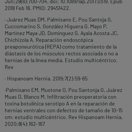
Jun;28(6):700-704. doi: 10.1089/lap.2017.0319. Epub
2018 Feb 16. PMID: 29451422.
· Juárez Muas DM, Palmisano E, Pou Santoja G,
Cuccomarino S, González Higuera G, Mayo P,
Martínez Maya JD, Domínguez G, Ayala Acosta JC,
Chichizola A. Reparación endoscópica
preaponeurótica (REPA) como tratamiento de la
diástasis de los músculos rectos asociada o no a
hernias de la línea media. Estudio multicéntrico.
Rev
· Hispanoam Hernia. 2019;7(2):59-65
·Palmisano EM, Mustone O, Pou Santonja G, Juárez
Muas D, Blanco M. Infiltración preoperatoria con
toxina botulínica serotipo A en la reparación de
hernias ventrales con defectos de tamaño de 10-15
cm: estudio multicéntrico. Rev Hispanoam Hernia.
2020;8(4):162-167