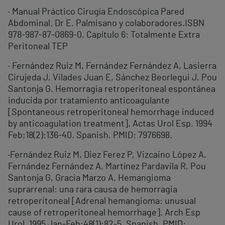
· Manual Práctico Cirugía Endoscópica Pared
Abdominal. Dr E. Palmisano y colaboradores.ISBN
978-987-87-0869-0. Capítulo 6: Totalmente Extra
Peritoneal TEP
· Fernández Ruiz M, Fernández Fernández A, Lasierra
Cirujeda J, Vilades Juan E, Sánchez Beorlegui J, Pou
Santonja G. Hemorragia retroperitoneal espontánea
inducida por tratamiento anticoagulante
[Spontaneous retroperitoneal hemorrhage induced
by anticoagulation treatment]. Actas Urol Esp. 1994
Feb;18(2):136-40. Spanish. PMID: 7976698.
·Fernández Ruiz M, Diez Ferez P, Vizcaino López A,
Fernández Fernández A, Martínez Pardavila R, Pou
Santonja G, Gracia Marzo A. Hemangioma
suprarrenal: una rara causa de hemorragia
retroperitoneal [Adrenal hemangioma: unusual
cause of retroperitoneal hemorrhage]. Arch Esp
Urol. 1995 Jan-Feb;48(1):82-5. Spanish. PMID: