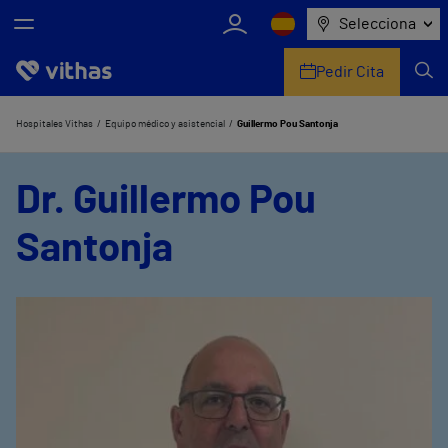
Selecciona
Pedir Cita
Nosotros
Hospitales Vithas
Equipo médico y asistencial
Guillermo Pou Santonja
Centros
Dr. Guillermo Pou
Servicios de salud
Santonja
Equipo médico y asistencial
Información útil
Comunicación