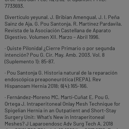
7733693.
Divertículo yeyunal. J. Bribian Amengual, J. I. Peña
Sainz de Aja, G. Pou Santonja, R. Martínez Pardavila.
Revista de la Asociación Castellana de Aparato
Digestivo. Volumen XII. Marzo – Abril 1996.
· Quiste Pilonidal ¿Cierre Primario o por segunda
intención? Pou G. Cir. May. Amb. 2003. Vol. 8
(Suplemento 1): 85-87.
· Pou Santonja G. Historia natural de la reparación
endoscópica preaponeurótica (REPA). Rev
Hispanoam Hernia 2018; 6(4):165-166.
· Fernández-Moreno MC, Martí-Cuñat E, Pou G,
Ortega J. Intraperitoneal Onlay Mesh Technique for
Spigelian Hernia in an Outpatient and Short-Stay
Surgery Unit: What's New in Intraperitoneal
Meshes? J Laparoendosc Adv Surg Tech A. 2018