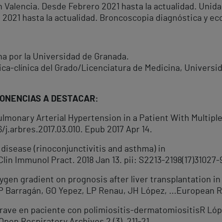
en Valencia. Desde Febrero 2021 hasta la actualidad. Uni
 2021 hasta la actualidad. Broncoscopia diagnóstica y e
na por la Universidad de Granada.
ica-clínica del Grado/Licenciatura de Medicina, Universid
PONENCIAS A DESTACAR:
ulmonary Arterial Hypertension in a Patient With Multipl
6/j.arbres.2017.03.010. Epub 2017 Apr 14.
 disease (rinoconjunctivitis and asthma) in
lin Immunol Pract. 2018 Jan 13. pii: S2213-2198(17)31027-9. 
xygen gradient on prognosis after liver transplantation in
MP Barragán, GO Yepez, LP Renau, JH López, ...European R
grave en paciente con polimiositis-dermatomiositisR Ló