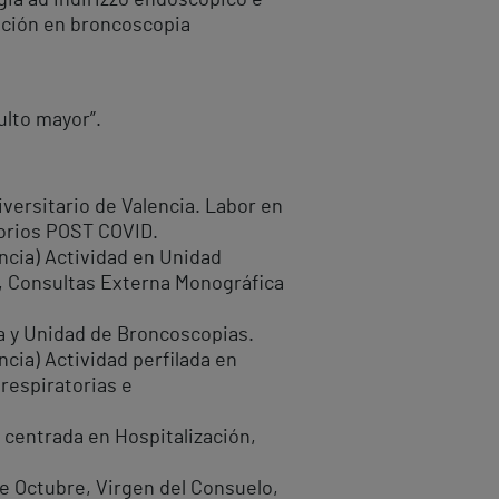
ogia ad indirizzo endoscopico e
zación en broncoscopia
ulto mayor”.
iversitario de Valencia. Labor en
torios POST COVID.
encia) Actividad en Unidad
, Consultas Externa Monográfica
na y Unidad de Broncoscopias.
ncia) Actividad perfilada en
respiratorias e
d centrada en Hospitalización,
de Octubre, Virgen del Consuelo,