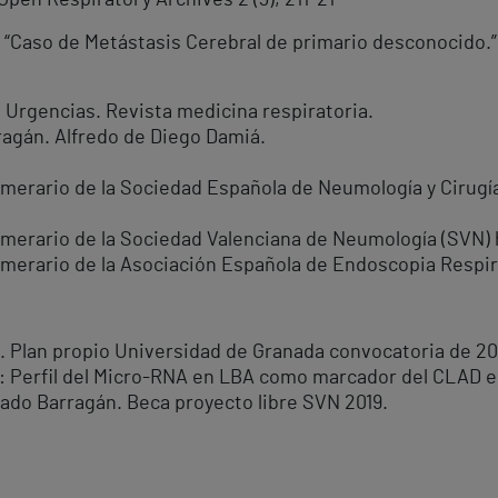
.Open Respiratory Archives 2 (3), 211-21
. “Caso de Metástasis Cerebral de primario desconocido.”
 Urgencias. Revista medicina respiratoria.
rragán. Alfredo de Diego Damiá.
umerario de la Sociedad Española de Neumología y Cirugía
umerario de la Sociedad Valenciana de Neumología (SVN) h
umerario de la Asociación Española de Endoscopia Respira
ón. Plan propio Universidad de Granada convocatoria de 20
erfil del Micro-RNA en LBA como marcador del CLAD en 
rado Barragán. Beca proyecto libre SVN 2019.