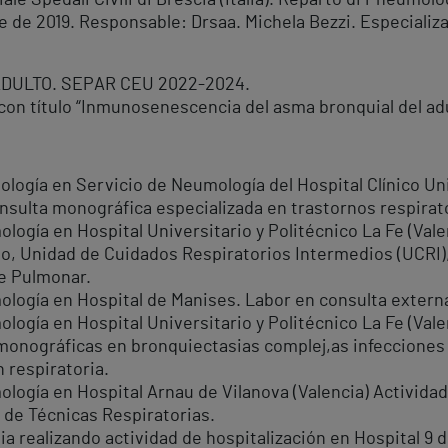
ale Spedali Civili di Brescia (Italia). Reparto di Pneumol
e de 2019. Responsable: Drsaa. Michela Bezzi. Especiali
DULTO. SEPAR CEU 2022-2024.
con título “Inmunosenescencia del asma bronquial del ad
ología en Servicio de Neumología del Hospital Clínico Un
nsulta monográfica especializada en trastornos respira
ología en Hospital Universitario y Politécnico La Fe (Val
ño, Unidad de Cuidados Respiratorios Intermedios (UCRI)
e Pulmonar.
mología en Hospital de Manises. Labor en consulta exter
ología en Hospital Universitario y Politécnico La Fe (Vale
onográficas en bronquiectasias complej,as infecciones 
 respiratoria.
ología en Hospital Arnau de Vilanova (Valencia) Activida
 de Técnicas Respiratorias.
pia realizando actividad de hospitalización en Hospital 9 