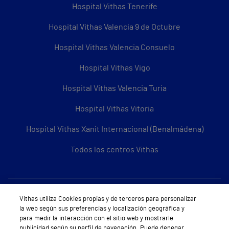
Hospital Vithas Tenerife
Hospital Vithas Valencia 9 de Octubre
Hospital Vithas Valencia Consuelo
Hospital Vithas Vigo
Hospital Vithas Valencia Turia
Hospital Vithas Vitoria
Hospital Vithas Xanit Internacional (Benalmádena)
Todos los centros Vithas
Sobre Vithas
Vithas utiliza Cookies propias y de terceros para personalizar
la web según sus preferencias y localización geográfica y
Quiénes somos
para medir la interacción con el sitio web y mostrarle
publicidad según su perfil de navegación. Puede denegar,