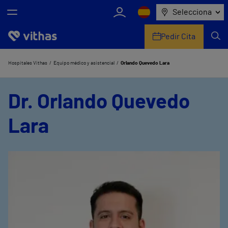
Selecciona
Pedir Cita
Nosotros
Hospitales Vithas
Equipo médico y asistencial
Orlando Quevedo Lara
Centros
Dr. Orlando Quevedo
Servicios de salud
Lara
Equipo médico y asistencial
Información útil
Comunicación