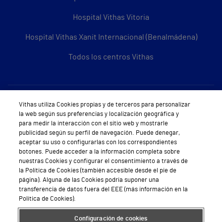
Hospital Vithas Vitoria
Hospital Vithas Xanit Internacional (Benalmádena)
Todos los centros Vithas
Sobre Vithas
Vithas utiliza Cookies propias y de terceros para personalizar
la web según sus preferencias y localización geográfica y
Quiénes somos
para medir la interacción con el sitio web y mostrarle
publicidad según su perfil de navegación. Puede denegar,
Trabajar en Vithas
aceptar su uso o configurarlas con los correspondientes
botones. Puede acceder a la información completa sobre
Teléfono Cita Médica
nuestras Cookies y configurar el consentimiento a través de
la Política de Cookies (también accesible desde el pie de
Teléfono Atención al Cliente
página). Alguna de las Cookies podría suponer una
transferencia de datos fuera del EEE (más información en la
Política de seguridad y salud en el trabajo
Política de Cookies).
Conoce a Supervita
Configuración de cookies