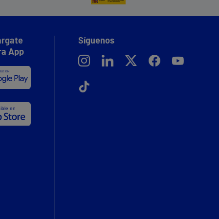
rgate
Síguenos
ra App