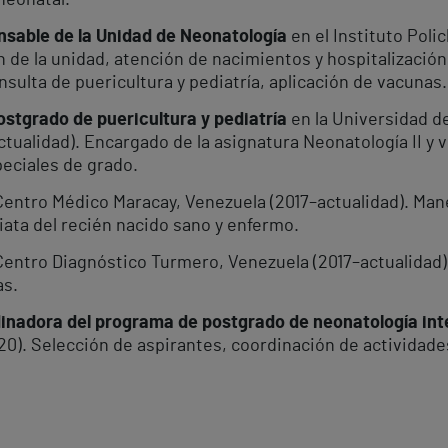
 neonatal.
nsable de la Unidad de Neonatología
en el Instituto Poli
n de la unidad, atención de nacimientos y hospitalizació
nsulta de puericultura y pediatría, aplicación de vacunas.
ostgrado de puericultura y pediatría
en la Universidad d
tualidad). Encargado de la asignatura Neonatología II y ve
peciales de grado.
Centro Médico Maracay, Venezuela (2017–actualidad). Mane
iata del recién nacido sano y enfermo.
Centro Diagnóstico Turmero, Venezuela (2017–actualidad).
as.
inadora del programa de postgrado de neonatología int
0). Selección de aspirantes, coordinación de actividades