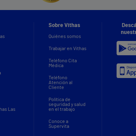
Sobre Vithas
Descá
nuest
vas
Quiénes somos
Trabajar en Vithas
Teléfono Cita
Médica
a
Teléfono
Atención al
Cliente
Política de
seguridad y salud
thas Las
en el trabajo
Conoce a
Supervita