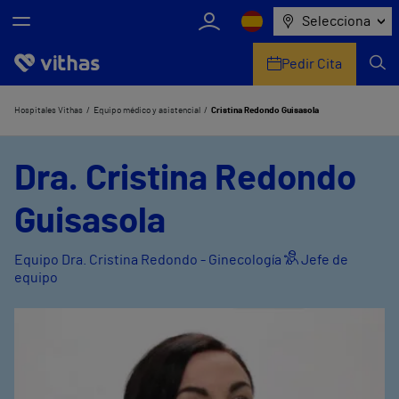
Selecciona
Pedir Cita
Nosotros
Hospitales Vithas
Equipo médico y asistencial
Cristina Redondo Guisasola
Centros
Dra. Cristina Redondo
Servicios de salud
Guisasola
Equipo médico y asistencial
Equipo Dra. Cristina Redondo - Ginecología
Jefe de
equipo
Información útil
Comunicación