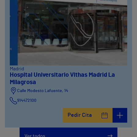
Madrid
Hospital Universitario Vithas Madrid La
Milagrosa
Calle Modesto Lafuente, 14
914472100
Calle Fernández de la Hoz, 45
Pedir Cita
914473400
Ver todos