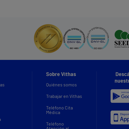
Sobre Vithas
Descá
nuest
vas
Quiénes somos
Trabajar en Vithas
Teléfono Cita
Médica
a
Teléfono
Atención al