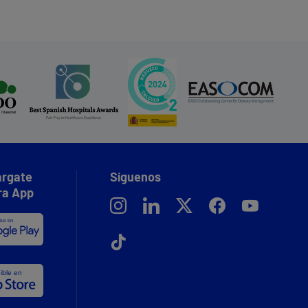
rgate
Síguenos
ra App