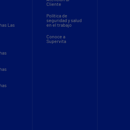
Cliente
Política de
seguridad y salud
thas Las
en el trabajo
Conoce a
Supervita
thas
thas
thas