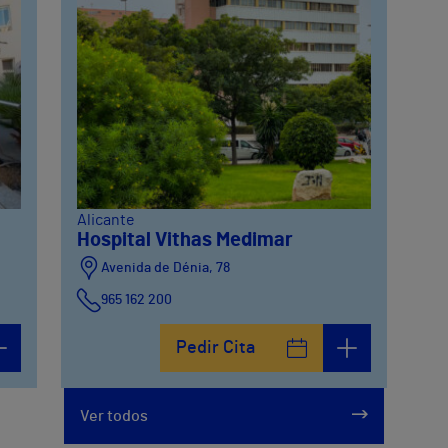
Alicante
Hospital Vithas Medimar
Avenida de Dénia, 78
965 162 200
Calle Padre Arrupe, 20
Pedir Cita
965 162 200
Ver todos