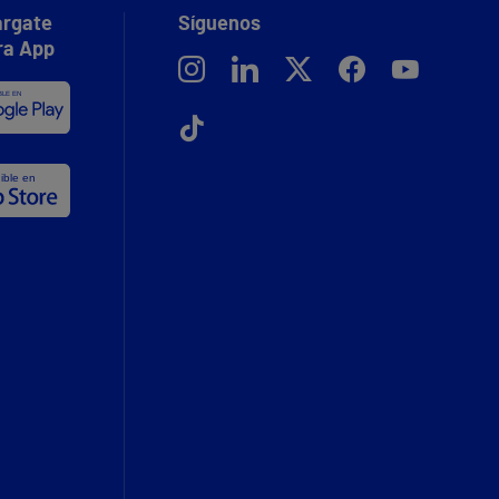
rgate
Síguenos
ra App