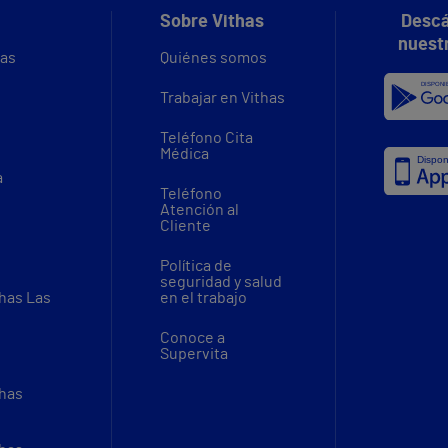
Sobre Vithas
Descá
nuest
vas
Quiénes somos
Trabajar en Vithas
Teléfono Cita
Médica
a
Teléfono
Atención al
Cliente
Política de
seguridad y salud
thas Las
en el trabajo
Conoce a
Supervita
thas