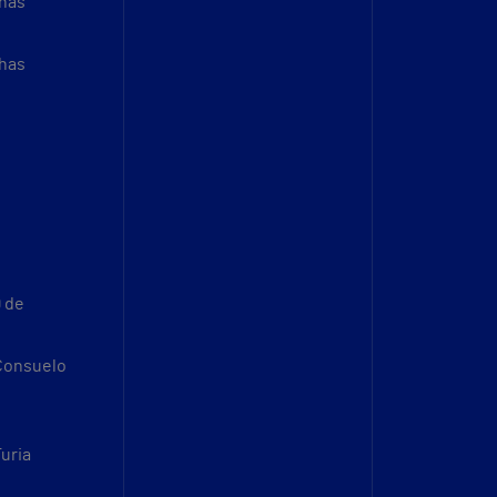
thas
thas
9 de
 Consuelo
Turia