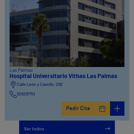
Las Palmas
Hospital Universitario Vithas Las Palmas
Calle León y Castillo, 292
928297151
Calle León y Castillo, 294
Pedir Cita
928297151
Ver todos