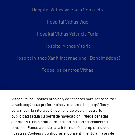
Hospital Vithas Valencia Consuelo
Hospital Vithas Vigo
Hospital Vithas Valencia Turia
Hospital Vithas Vitoria
Hospital Vithas Xanit Internacional (Benalmádena)
Todos los centros Vithas
Sobre Vithas
Vithas utiliza Cookies propias y de terceros para personalizar
la web según sus preferencias y localización geográfica y
Quiénes somos
para medir la interacción con el sitio web y mostrarle
publicidad según su perfil de navegación. Puede denegar,
Trabajar en Vithas
aceptar su uso o configurarlas con los correspondientes
botones. Puede acceder a la información completa sobre
Teléfono Cita Médica
nuestras Cookies y configurar el consentimiento a través de