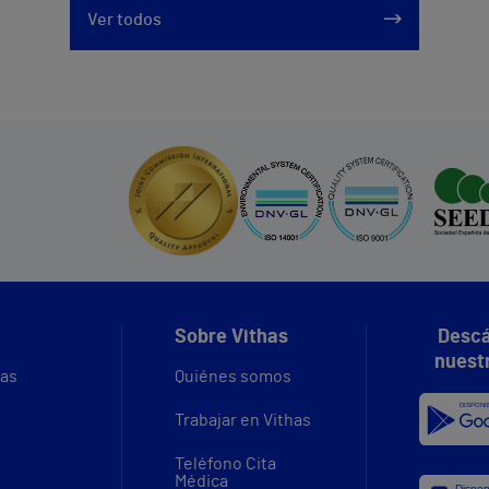
Ver todos
Sobre Vithas
Descá
nuest
vas
Quiénes somos
Trabajar en Vithas
Teléfono Cita
Médica