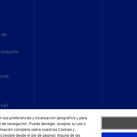
9 de
 Consuelo
Turia
ena)
n sus preferencias y localización geográfica y para
fil de navegación. Puede denegar, aceptar su uso o
ormación completa sobre nuestras Cookies y
ccesible desde el pie de página). Alguna de las