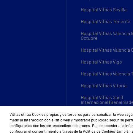
Hospital Vithas Sevilla
Hospital Vithas Tenerife
Hospital Vithas Valencia 
Octubre
Hospital Vithas Valencia
Hospital Vithas Vigo
Hospital Vithas Valencia 
Hospital Vithas Vitoria
Hospital Vithas Xanit
Internacional (Benalmád
Todos los centros Vithas
Vithas utiliza Cookies propias y de terceros para personalizar la web segú
medir la interacción con el sitio web y mostrarle publicidad según su per
configurarlas con los correspondientes botones. Puede acceder a la inf
configurar el consentimiento a través de la Política de Cookies (también a