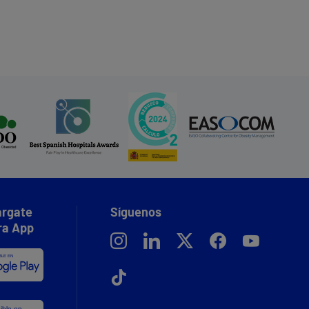
rgate
Síguenos
ra App