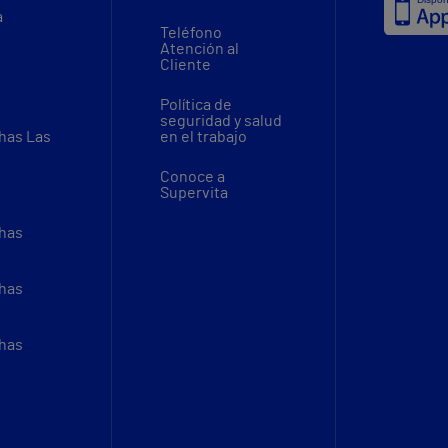
a
Teléfono
Atención al
Cliente
Política de
seguridad y salud
thas Las
en el trabajo
Conoce a
Supervita
thas
thas
thas