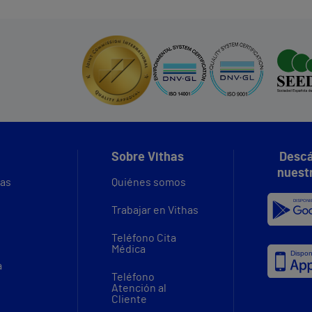
Sobre Vithas
Descá
nuest
vas
Quiénes somos
Trabajar en Vithas
Teléfono Cita
Médica
a
Teléfono
Atención al
Cliente