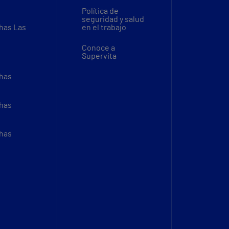
Política de
seguridad y salud
thas Las
en el trabajo
Conoce a
Supervita
thas
thas
thas