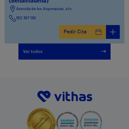
(Benalmádena)
Avenida de los Argonautas, s/n
952 367 190
Avenida del Cosmo , 4
Pedir Cita
952 56 19 51
Ver todos