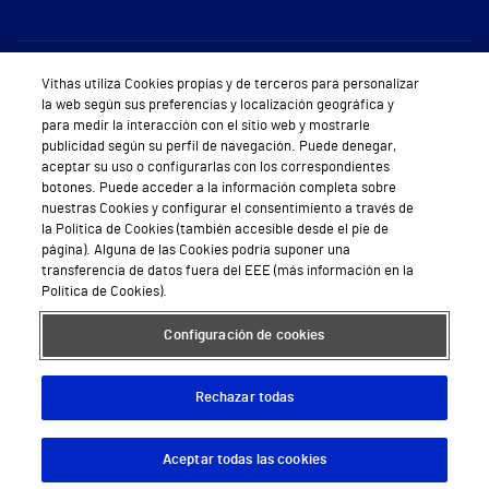
Sobre Vithas
Vithas utiliza Cookies propias y de terceros para personalizar
la web según sus preferencias y localización geográfica y
Quiénes somos
para medir la interacción con el sitio web y mostrarle
publicidad según su perfil de navegación. Puede denegar,
Trabajar en Vithas
aceptar su uso o configurarlas con los correspondientes
botones. Puede acceder a la información completa sobre
Teléfono Cita Médica
nuestras Cookies y configurar el consentimiento a través de
la Política de Cookies (también accesible desde el pie de
Teléfono Atención al Cliente
página). Alguna de las Cookies podría suponer una
transferencia de datos fuera del EEE (más información en la
Política de seguridad y salud en el trabajo
Política de Cookies).
Conoce a Supervita
Configuración de cookies
Rechazar todas
Aviso Legal
Política de cookies
Política de privacidad
Mapa web
Protección de datos
Aceptar todas las cookies
Descargar App
Pedir cita
© 2026 Vithas. Todos los derechos reservados.