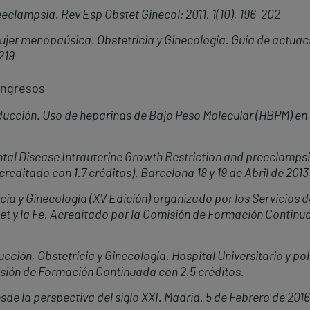
eeclampsia. Rev Esp Obstet Ginecol; 2011, 1(10), 196-202
ujer menopaúsica. Obstetricia y Ginecología. Guía de actuaci
219
ongresos
cción. Uso de heparinas de Bajo Peso Molecular (HBPM) en la
ntal Disease Intrauterine Growth Restriction and preeclampsi
reditado con 1.7 créditos). Barcelona 18 y 19 de Abril de 2013
icia y Ginecología (XV Edición) organizado por los Servicios d
set y la Fe. Acreditado por la Comisión de
Formación Continua
ión, Obstetricia y Ginecología. Hospital Universitario y poli
isión de Formación Continuada con 2.5 créditos.
de la perspectiva del siglo XXI. Madrid. 5 de Febrero de 2016