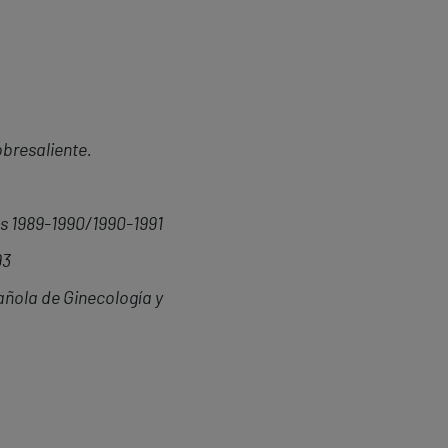
obresaliente.
s 1989-1990/1990-1991
93
añola de Ginecología y