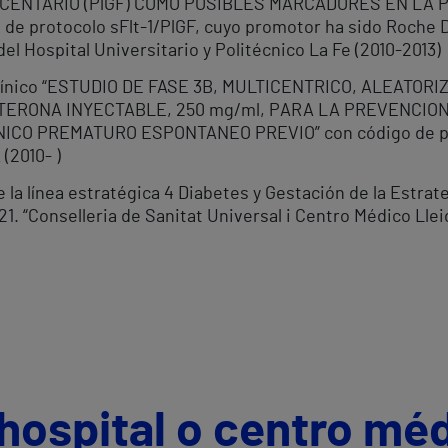
CENTARIO (PlGF) COMO POSIBLES MARCADORES EN LA 
e protocolo sFlt-1/PlGF, cuyo promotor ha sido Roche D
del Hospital Universitario y Politécnico La Fe (2010-2013)
Clínico “ESTUDIO DE FASE 3B, MULTICENTRICO, ALEATORI
TERONA INYECTABLE, 250 mg/ml, PARA LA PREVENCIO
CO PREMATURO ESPONTANEO PREVIO” con código de pro
(2010- )
la línea estratégica 4 Diabetes y Gestación de la Estrate
. “Conselleria de Sanitat Universal i Centro Médico Lleid
hospital o centro mé