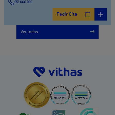
951 000 100
Calle del Hoyo, Hoyo12
Pedir Cita
951 000 100
Ver todos