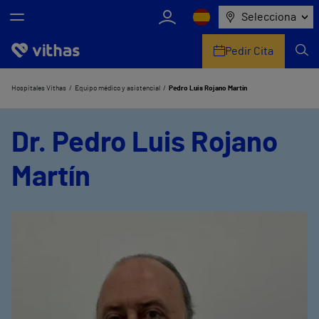
Selecciona
Pedir Cita
Nosotros
Hospitales Vithas
Equipo médico y asistencial
Pedro Luis Rojano Martín
Centros
Dr. Pedro Luis Rojano
Servicios de salud
Martín
Equipo médico y asistencial
Información útil
Comunicación