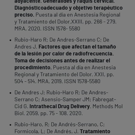
adyacente. Generalides y raquis cervical.
Diagnóstico
adecuado y objetivo terapéutico
preciso.
Puesta al día en Anestesia Regional
y Tratamiento del Dolor.XXIII, pp. 266 - 279.
MRA, 2020. ISSN 1578- 5580
Rubio-Haro R; De Andres-Serrano C; De
Andres J.
Factores que afectan el tamaño
de la lesión por calor de radiofrecuencia.
Toma de decisiones antes de realizar el
procedimiento.
Puesta al día en Anestesia
Regional y Tratamiento del Dolor. XXII, pp.
504 - 514. MRA, 2019. ISSN 1578-5580
De Andres J; Rubio-Haro R; De Andres-
Serrano C; Asensio-Samper JM; Fabregat-
Cid G.
Intrathecal Drug Delivery
. Methods Mol
Biol. 2059, pp. 75 - 108. 2020.
Rubio-Haro, R; De Andrés-Serrano, C;
Formicola, L; De Andrés, J.
Tratamiento