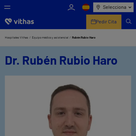
Selecciona
Pedir Cita
Nosotros
Hospitales Vithas
Equipo médico y asistencial
Rubén Rubio Haro
Centros
Dr. Rubén Rubio Haro
Servicios de salud
Equipo médico y asistencial
Información útil
Comunicación