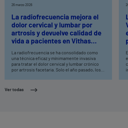
26 marzo 2026
2
La radiofrecuencia mejora el
dolor cervical y lumbar por
artrosis y devuelve calidad de
vida a pacientes en Vithas
Valencia
La radiofrecuencia se ha consolidado como
E
una técnica eficaz y mínimamente invasiva
e
para tratar el dolor cervical y lumbar crónico
c
por artrosis facetaria. Solo el año pasado, los
i
profesionales de Vithas en Valencia han
h
realizado más de 1.800 procedimientos Este
s
tratamiento ambulatorio actúa sobre los
h
Ver todas
nervios responsables del dolor y permite
mejorar de forma significativa la funcionalidad
y la calidad de vida de los pacientes