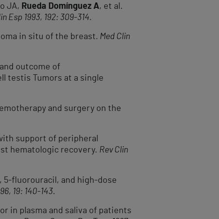
do JA,
Rueda Domínguez A
, et al.
in Esp 1993, 192: 309-314.
oma in situ of the breast
. Med Clin
s and outcome of
 testis Tumors at a single
 chemotherapy and surgery on the
with support of peripheral
ast hematologic recovery.
Rev Clin
in, 5-fluorouracil, and high-dose
96, 19: 140-143
.
or in plasma and saliva of patients