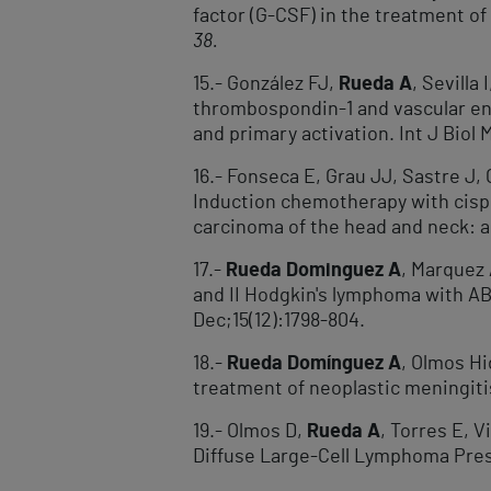
factor (G-CSF) in the treatment of
38.
15.- González FJ,
Rueda A
, Sevilla
thrombospondin-1 and vascular endo
and primary activation. Int J Biol 
16.- Fonseca E, Grau JJ, Sastre J
Induction chemotherapy with cispla
carcinoma of the head and neck: a
17.-
Rueda Dominguez A
, Marquez 
and II Hodgkin's lymphoma with AB
Dec;15(12):1798-804.
18.-
Rueda Domínguez A
, Olmos Hi
treatment of neoplastic meningitis
19.- Olmos D,
Rueda A
, Torres E, 
Diffuse Large-Cell Lymphoma Pres