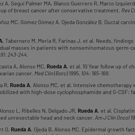
z A, Seguí Palmer MA, Blanco Guerrero R, Marco Izquier
up of breast cancer after conservative treatment.
Rev Cl
uñoz MC, Gómez Gómez A, Ojeda González B. Ductal carcin
A
, Tabernero M, Meria R, Farinas J, et al. Needs, finding
dual masses in patients with nonseminomatous germ-cell
 91: 243-244.
acasta A, Alonso MC,
Rueda A
, et al. 10 Year follow up of
varian cancer.
Med Clin (Barc) 1995, 104: 165-169.
ia R,
Rueda A
, Alonso MC, et al. Intensive chemotherapy 
mobilized with high-dose cyclophosphamide and G-CSF: f
Alonso L, Ribelles N, Delgado JR,
Rueda A
, et al. Cisplat
anced unresectable head and neck cancer.
Am J Clin Oncol 19
rt O,
Rueda A
, Ojeda B, Alonso MC. Epidermal growth fact