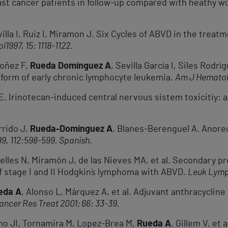
east cancer patients in follow-up compared with heathy 
villa I, Ruiz I, Miramon J. Six Cycles of ABVD in the treatm
ol
1997, 15: 1118-1122
.
doñez F,
Rueda Domínguez A
, Sevilla García I, Siles Rodrí
form of early chronic lymphocyte leukemia.
Am J Hematol 
 E. Irinotecan-induced central nervous sistem toxicitiy: 
rrido J,
Rueda-Domínguez A
, Blanes-Berenguel A. Anorec
9, 112:
598-599. Spanish
.
ibelles N, Miramón J, de las Nieves MA, et al. Secondary p
 stage I and II Hodgkin´s lymphoma with ABVD.
Leuk Lymp
eda A
, Alonso L, Márquez A, et al. Adjuvant anthracycline
ancer Res Treat 2001; 66: 33-39.
mo JI, Tornamira M, Lopez-Brea M,
Rueda A
, Gillem V, et