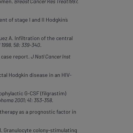
women.
Breast Cancer Res Treat
1997,
ent of stage I and II Hodgkin´s
guez A. Infiltration of the central
1998, 58: 339-340
.
a case report.
J Natl Cancer Inst
tal Hodgkin disease in an HIV-
rophylactic G-CSF (filgrastim)
homa 2001; 41: 353-358.
 therapy as a prognostic factor in
 al. Granulocyte colony-stimulating