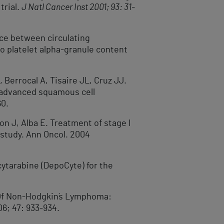
trial.
J Natl Cancer Inst 2001; 93: 31-
lance between circulating
o platelet alpha-granule content
 Berrocal A, Tisaire JL, Cruz JJ.
y advanced squamous cell
60.
n J, Alba E. Treatment of stage I
 study. Ann Oncol. 2004
cytarabine (DepoCyte) for the
 Of Non-Hodgkin´s Lymphoma:
6; 47: 933-934.