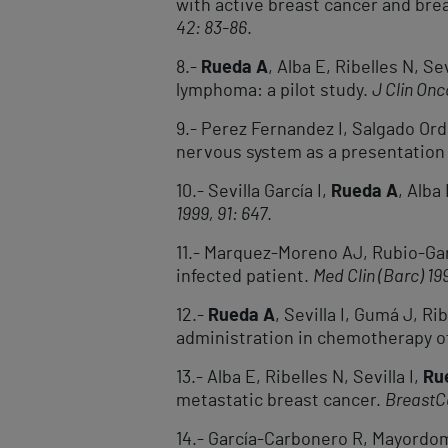
with active breast cancer and br
42: 83-86
.
8.-
Rueda A
, Alba E, Ribelles N, Se
lymphoma: a pilot study.
J Clin Onc
9.- Perez Fernandez I, Salgado Or
nervous system as a presentation 
10.- Sevilla García I,
Rueda A
, Alba
1999, 91: 647
.
11.- Marquez-Moreno AJ, Rubio-Ga
infected patient.
Med Clin (Barc) 199
12.-
Rueda A
, Sevilla I, Gumá J, R
administration in chemotherapy of
13.- Alba E, Ribelles N, Sevilla I,
Ru
metastatic breast cancer.
Breast
C
14.- García-Carbonero R, Mayordo