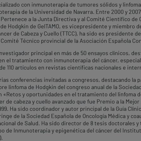
ializado con inmunoterapia de tumores sólidos y linfomas
terapia de la Universidad de Navarra. Entre 2000 y 2007
ertenece a la Junta Directiva y al Comité Científico de 
 de Hodgkin de GelTAMO, es vicepresidente y miembro del
áncer de Cabeza y Cuello (TTCC), ha sido es presidente d
 Comité Técnico provincial de la Asociación Española Con
nvestigador principal en más de 50 ensayos clínicos, des
en el tratamiento con inmunoterapia del cáncer, especial
e 110 artículos en revistas científicas nacionales e inter
rias conferencias invitadas a congresos, destacando la 
obre linfoma de Hodgkin del congreso anual de la Socied
n «Retos y oportunidades en el tratamiento del linfoma 
r de cabeza y cuello avanzado que fue Premio a la Mejo
99. Ha sido coordinador y autor principal de la Guía Clíni
inge de la Sociedad Española de Oncología Médica y coaut
onal de Salud. Ha sido director de 8 tesis doctorales y t
o de Inmunoterapia y epigenética del cáncer del Institu
).