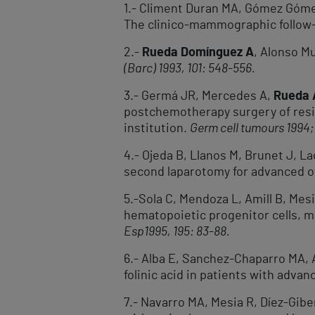
1.- Climent Duran MA, Gómez Góme
The clinico-mammographic follow-
2.-
Rueda Domínguez A
, Alonso M
(Barc) 1993, 101: 548-556.
3.- Germá JR, Mercedes A,
Rueda 
postchemotherapy surgery of resi
institution.
Germ cell tumours 1994;
4.- Ojeda B, Llanos M, Brunet J, L
second laparotomy for advanced o
5.-Sola C, Mendoza L, Amill B, Mes
hematopoietic progenitor cells, 
Esp
1995, 195: 83-88.
6.- Alba E, Sanchez-Chaparro MA, 
folinic acid in patients with adv
7.- Navarro MA, Mesia R, Díez-Gibe