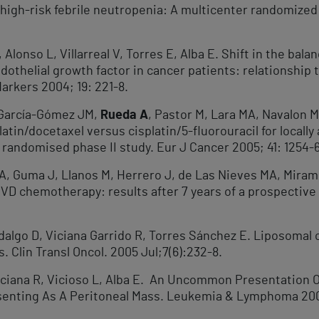
 high-risk febrile neutropenia: A multicenter randomized 
 I, Alonso L, Villarreal V, Torres E, Alba E. Shift in the ba
thelial growth factor in cancer patients: relationship t
Markers 2004; 19: 221-8.
, García-Gómez JM,
Rueda A
, Pastor M, Lara MA, Navalon M,
tin/docetaxel versus cisplatin/5-fluorouracil for locall
 randomised phase II study. Eur J Cancer 2005; 41: 1254-
A, Guma J, Llanos M, Herrero J, de Las Nieves MA, Miramo
VD chemotherapy: results after 7 years of a prospective
dalgo D, Viciana Garrido R, Torres Sánchez E. Liposomal 
. Clin Transl Oncol. 2005 Jul;7(6):232-8.
Viciana R, Vicioso L, Alba E. An Uncommon Presentation
enting As A Peritoneal Mass. Leukemia & Lymphoma 200