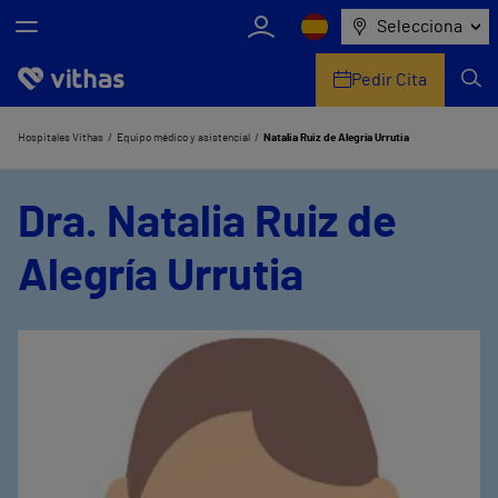
Selecciona
Pedir Cita
Nosotros
Hospitales Vithas
Equipo médico y asistencial
Natalia Ruiz de Alegría Urrutia
Centros
Dra. Natalia Ruiz de
Servicios de salud
Alegría Urrutia
Equipo médico y asistencial
Información útil
Comunicación