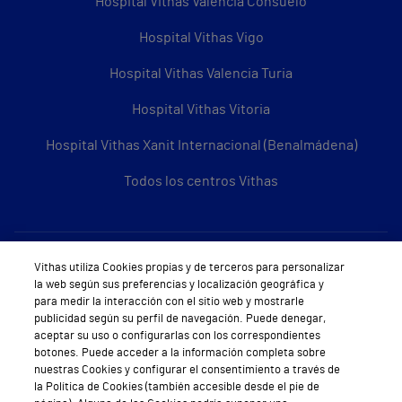
Hospital Vithas Valencia Consuelo
Hospital Vithas Vigo
Hospital Vithas Valencia Turia
Hospital Vithas Vitoria
Hospital Vithas Xanit Internacional (Benalmádena)
Todos los centros Vithas
Sobre Vithas
Vithas utiliza Cookies propias y de terceros para personalizar
la web según sus preferencias y localización geográfica y
Quiénes somos
para medir la interacción con el sitio web y mostrarle
publicidad según su perfil de navegación. Puede denegar,
Trabajar en Vithas
aceptar su uso o configurarlas con los correspondientes
botones. Puede acceder a la información completa sobre
Teléfono Cita Médica
nuestras Cookies y configurar el consentimiento a través de
la Política de Cookies (también accesible desde el pie de
Teléfono Atención al Cliente