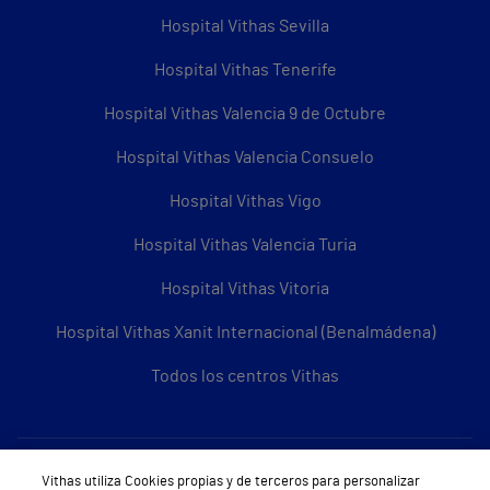
Hospital Vithas Sevilla
Hospital Vithas Tenerife
Hospital Vithas Valencia 9 de Octubre
Hospital Vithas Valencia Consuelo
Hospital Vithas Vigo
Hospital Vithas Valencia Turia
Hospital Vithas Vitoria
Hospital Vithas Xanit Internacional (Benalmádena)
Todos los centros Vithas
Sobre Vithas
Vithas utiliza Cookies propias y de terceros para personalizar