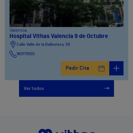
Valencia
Hospital Vithas Valencia 9 de Octubre
Calle Valle de la Ballestera, 59
963179100
Pedir Cita
Ver todos