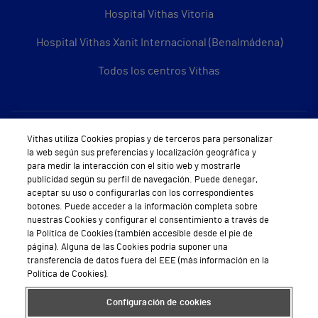
Hospital Vithas Vitoria
Hospital Vithas Xanit Internacional (Benalmádena)
Todos los centros Vithas
Sobre Vithas
Vithas utiliza Cookies propias y de terceros para personalizar
la web según sus preferencias y localización geográfica y
Quiénes somos
para medir la interacción con el sitio web y mostrarle
publicidad según su perfil de navegación. Puede denegar,
Trabajar en Vithas
aceptar su uso o configurarlas con los correspondientes
botones. Puede acceder a la información completa sobre
Teléfono Cita Médica
nuestras Cookies y configurar el consentimiento a través de
la Política de Cookies (también accesible desde el pie de
Teléfono Atención al Cliente
página). Alguna de las Cookies podría suponer una
transferencia de datos fuera del EEE (más información en la
Política de seguridad y salud en el trabajo
Política de Cookies).
Conoce a Supervita
Configuración de cookies