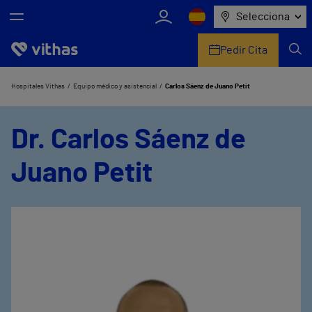
Selecciona
Pedir Cita
Nosotros
Hospitales Vithas
Equipo médico y asistencial
Carlos Sáenz de Juano Petit
Centros
Dr. Carlos Sáenz de
Servicios de salud
Juano Petit
Equipo médico y asistencial
Información útil
Comunicación