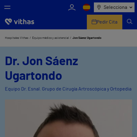
Selecciona
Pedir Cita
Nosotros
Hospitales Vithas
Equipo médico y asistencial
Jon Sáenz Ugartondo
Centros
Dr. Jon Sáenz
Servicios de salud
Ugartondo
Equipo médico y asistencial
Equipo Dr. Esnal. Grupo de Cirugía Artroscópica y Ortopedia
Información útil
Comunicación