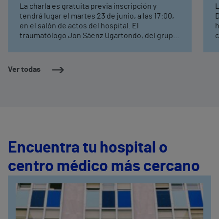
La charla es gratuita previa inscripción y
L
tendrá lugar el martes 23 de junio, a las 17:00,
D
en el salón de actos del hospital. El
h
traumatólogo Jon Sáenz Ugartondo, del grupo
c
de Cirugía Artroscópica y Ortopedia doctor
a
Esnal, hablará sobre cómo ayudan las
d
infiltraciones, el plasma rico en plaquetas, el
Ver todas
ácido hialurónico o la radiofrecuencia.
Encuentra tu hospital o
centro médico más cercano