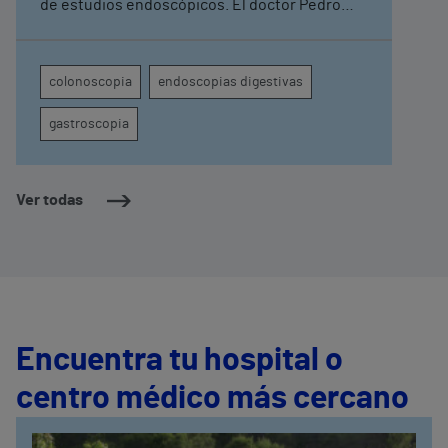
de estudios endoscópicos. El doctor Pedro
López Muñoz recuerda que pruebas como una
gastroscopia o una colonoscopia, “realizadas
con la debida antelación”, pueden evitar “un
colonoscopia
endoscopias digestivas
problema mayor y salvar una vida”
gastroscopia
Ver todas
Encuentra tu hospital o
centro médico más cercano