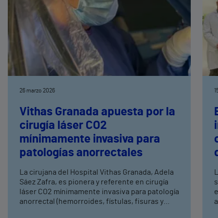
26 marzo 2026
1
Vithas Granada apuesta por la
cirugía láser CO2
mínimamente invasiva para
patologías anorrectales
La cirujana del Hospital Vithas Granada, Adela
L
Sáez Zafra, es pionera y referente en cirugía
s
láser CO2 mínimamente invasiva para patología
e
anorrectal (hemorroides, fístulas, fisuras y
a
sinus pilonidal) Suma ya más de 1.000
t