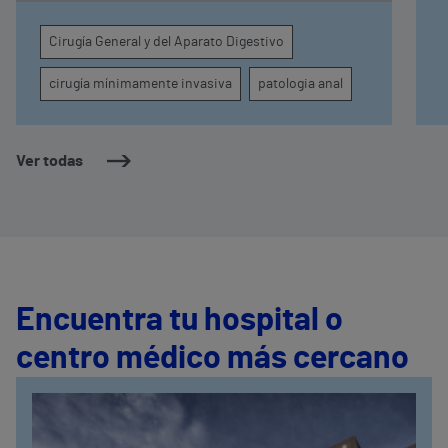
intervenciones con láser en el ámbito de la
proctología con una técnica que garantiza la
Cirugía General y del Aparato Digestivo
mínima agresión y una recuperación más
temprana.
cirugía mínimamente invasiva
patologia anal
Ver todas
Encuentra tu hospital o
centro médico más cercano