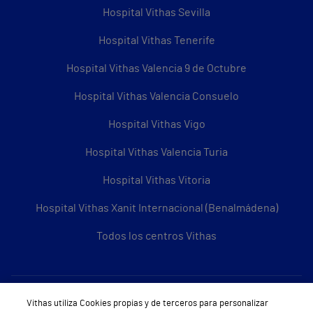
Hospital Vithas Sevilla
Hospital Vithas Tenerife
Hospital Vithas Valencia 9 de Octubre
Hospital Vithas Valencia Consuelo
Hospital Vithas Vigo
Hospital Vithas Valencia Turia
Hospital Vithas Vitoria
Hospital Vithas Xanit Internacional (Benalmádena)
Todos los centros Vithas
Sobre Vithas
Vithas utiliza Cookies propias y de terceros para personalizar