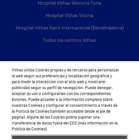
Hospital Vithas Valencia Turia
Hospital Vithas Vitoria
Hospital Vithas Xanit Internacional (Benalmádena)
Todos los centros Vithas
Sobre Vithas
Vithas utiliza Cookies propias y de terceros para personalizar
la web según sus preferencias y localización geográfica y
Quiénes somos
para medir la interacción con el sitio web y mostrarle
publicidad según su perfil de navegación. Puede denegar,
Trabajar en Vithas
aceptar su uso o configurarlas con los correspondientes
botones. Puede acceder a la información completa sobre
Teléfono Cita Médica
nuestras Cookies y configurar el consentimiento a través de
la Política de Cookies (también accesible desde el pie de
Teléfono Atención al Cliente
página). Alguna de las Cookies podría suponer una
transferencia de datos fuera del EEE (más información en la
Política de seguridad y salud en el trabajo
Política de Cookies).