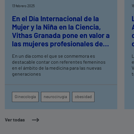
13 febrero 2025
1
En el Día Internacional de la
Mujer y la Niña en la Ciencia,
Vithas Granada pone en valor a
las mujeres profesionales del
hospital
En un día como el que se conmemora es
L
destacable contar con referentes femeninos
e
en el ámbito de la medicina para las nuevas
V
generaciones
t
S
I
p
Ginecología
neurocirugia
obesidad
o
p
Ver todas