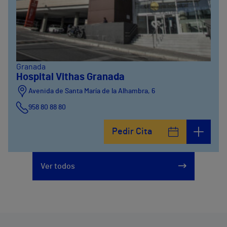
Granada
Hospital Vithas Granada
Avenida de Santa María de la Alhambra, 6
958 80 88 80
Pedir Cita
Ver todos