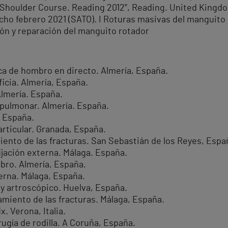
 Shoulder Course. Reading 2012”, Reading. United Kingd
ho febrero 2021 (SATO). I Roturas masivas del manguito
ión y reparación del manguito rotador
ca de hombro en directo. Almería, España.
icia. Almería, España.
lmería. España.
pulmonar. Almería. España.
. España.
rticular. Granada, España.
iento de las fracturas. San Sebastián de los Reyes, Espa
jación externa. Málaga. España.
bro. Almería, España.
erna. Málaga, España.
y artroscópico. Huelva, España.
amiento de las fracturas. Málaga, España.
x. Verona, Italia.
rugía de rodilla. A Coruña, España.