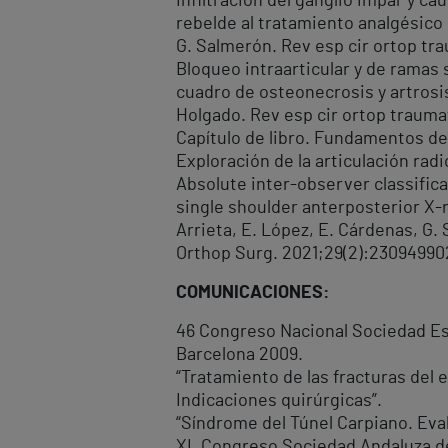
Infiltración del ganglio impar y ca
rebelde al tratamiento analgésico 
G. Salmerón. Rev esp cir ortop tra
Bloqueo intraarticular y de ramas 
cuadro de osteonecrosis y artrosis
Holgado. Rev esp cir ortop traumat
Capítulo de libro. Fundamentos de l
Exploración de la articulación radio
Absolute inter-observer classific
single shoulder anterposterior X-r
Arrieta, E. López, E. Cárdenas, G. 
Orthop Surg. 2021;29(2):23094990
COMUNICACIONES:
46 Congreso Nacional Sociedad Es
Barcelona 2009.
“Tratamiento de las fracturas de
Indicaciones quirúrgicas”.
“Síndrome del Túnel Carpiano. Eva
XL Congreso Sociedad Andaluza de