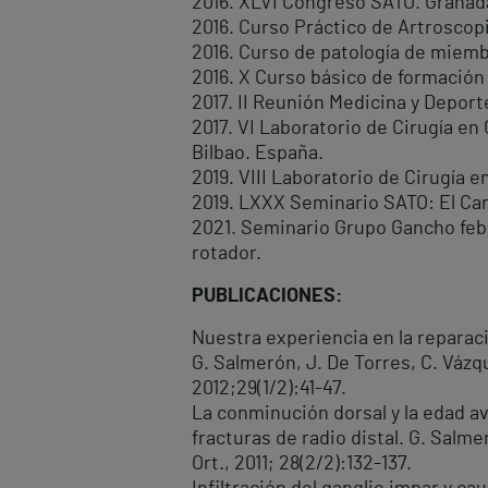
2016. XLVI Congreso SATO. Granad
2016. Curso Práctico de Artroscop
2016. Curso de patología de miemb
2016. X Curso básico de formación
2017. II Reunión Medicina y Deport
2017. VI Laboratorio de Cirugía e
Bilbao. España.
2019. VIII Laboratorio de Cirugía 
2019. LXXX Seminario SATO: El Car
2021. Seminario Grupo Gancho feb
rotador.
PUBLICACIONES:
Nuestra experiencia en la reparació
G. Salmerón, J. De Torres, C. Vázqu
2012;29(1/2):41-47.
La conminución dorsal y la edad a
fracturas de radio distal. G. Salme
Ort., 2011; 28(2/2):132-137.