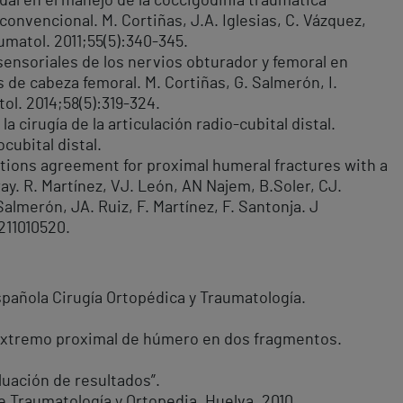
udal en el manejo de la coccigodinia traumática
convencional. M. Cortiñas, J.A. Iglesias, C. Vázquez,
umatol. 2011;55(5):340-345.
sensoriales de los nervios obturador y femoral en
 de cabeza femoral. M. Cortiñas, G. Salmerón, I.
ol. 2014;58(5):319-324.
a cirugía de la articulación radio-cubital distal.
cubital distal.
ations agreement for proximal humeral fractures with a
ay. R. Martínez, VJ. León, AN Najem, B.Soler, CJ.
Salmerón, JA. Ruiz, F. Martínez, F. Santonja. J
211010520.
pañola Cirugía Ortopédica y Traumatología.
l extremo proximal de húmero en dos fragmentos.
luación de resultados”.
 Traumatología y Ortopedia. Huelva, 2010.