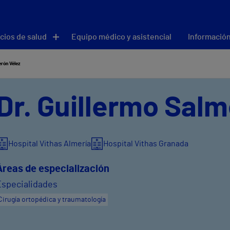
cios de salud
Equipo médico y asistencial
Información
rón Vélez
Dr. Guillermo Salm
Hospital Vithas Almería
Hospital Vithas Granada
Áreas de especialización
Especialidades
Cirugía ortopédica y traumatología