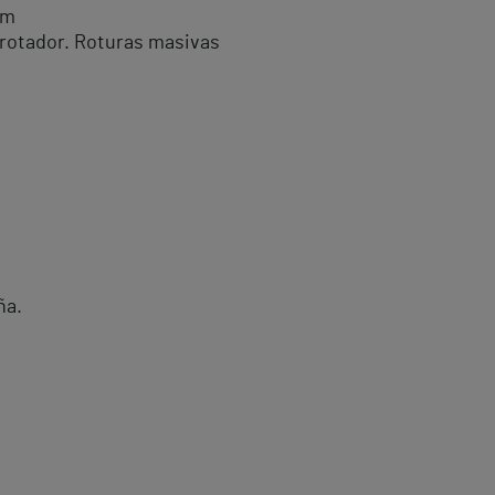
om
 rotador. Roturas masivas
ña.