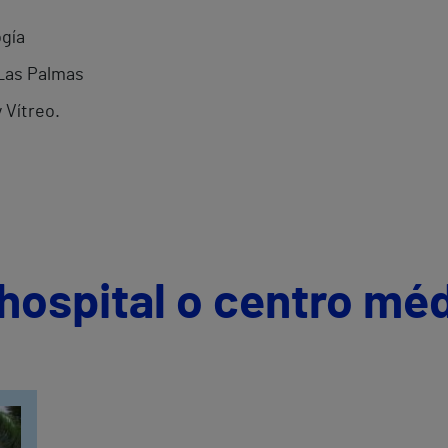
ogía
 Las Palmas
 Vítreo.
hospital o centro mé