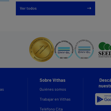
Ver todos
Sobre Vithas
Descá
nuest
vas
Quiénes somos
Trabajar en Vithas
Teléfono Cita