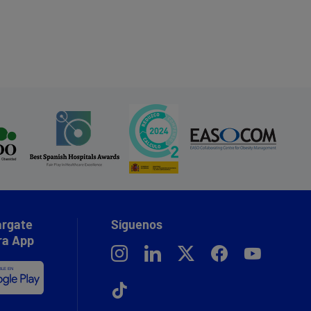
rgate
Síguenos
ra App