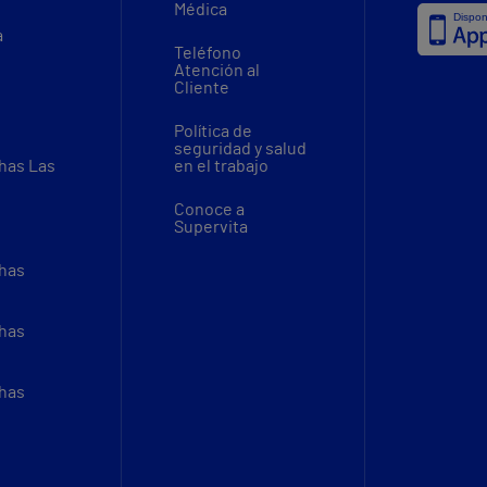
Médica
a
Teléfono
Atención al
Cliente
Política de
seguridad y salud
thas Las
en el trabajo
Conoce a
Supervita
thas
thas
thas