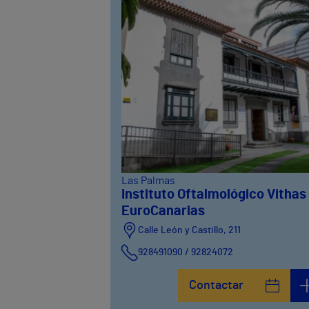
Las Palmas
Instituto Oftalmológico Vithas
EuroCanarias
Calle León y Castillo, 211
928491090 / 92824072
Calle León y Castillo, 269
Contactar
928240725