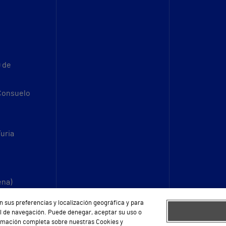
9 de
 Consuelo
Turia
ena)
n sus preferencias y localización geográfica y para
fil de navegación. Puede denegar, aceptar su uso o
ormación completa sobre nuestras Cookies y