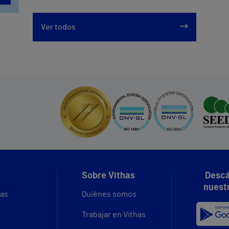
Ver todos
Sobre Vithas
Descá
nuest
vas
Quiénes somos
Trabajar en Vithas