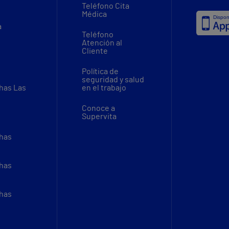
Teléfono Cita
Médica
a
Teléfono
Atención al
Cliente
Política de
seguridad y salud
thas Las
en el trabajo
Conoce a
Supervita
thas
thas
thas