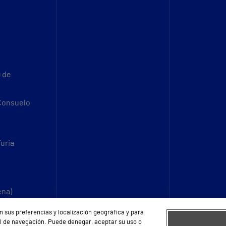
9 de
 Consuelo
Turia
ena)
n sus preferencias y localización geográfica y para
fil de navegación. Puede denegar, aceptar su uso o