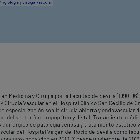
Angiología y cirugía vascular
 en Medicina y Cirugía por la Facultad de Sevilla (1990-96)
y Cirugía Vascular en el Hospital Clínico San Cecilio de G
de especialización son la cirugía abierta y endovascular 
ular del sector femoropoplíteo y distal; Tratamiento médic
 quirúrgico de patología venosa y tratamiento estético v
scular del Hospital Virgen del Rocío de Sevilla como facu
r concurso oposición en 2010. Y desde noviembre de 2016 