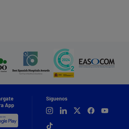
rgate
Síguenos
ra App