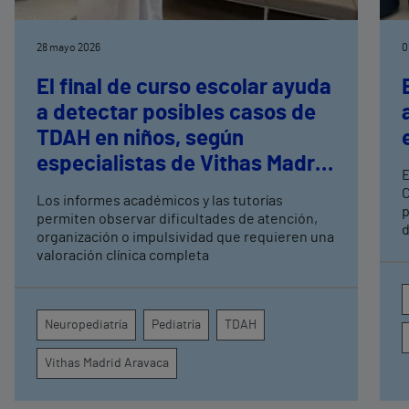
28 mayo 2026
0
El final de curso escolar ayuda
a detectar posibles casos de
TDAH en niños, según
especialistas de Vithas Madrid
E
Aravaca
C
Los informes académicos y las tutorías
p
permiten observar dificultades de atención,
d
organización o impulsividad que requieren una
E
valoración clínica completa
M
C
i
t
Neuropediatría
Pediatría
TDAH
Vithas Madrid Aravaca