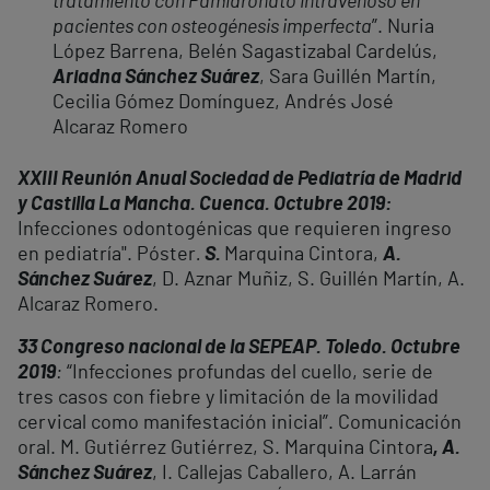
tratamiento con Pamidronato intravenoso en
pacientes con osteogénesis imperfecta
”. Nuria
López Barrena, Belén Sagastizabal Cardelús,
Ariadna Sánchez Suárez
, Sara Guillén Martín,
Cecilia Gómez Domínguez, Andrés José
Alcaraz Romero
XXIII Reunión Anual Sociedad de Pediatría de Madrid
y Castilla La Mancha. Cuenca. Octubre 2019:
Infecciones odontogénicas que requieren ingreso
en pediatría". Póster
.
S.
Marquina Cintora,
A.
Sánchez Suárez
, D. Aznar Muñiz, S. Guillén Martín, A.
Alcaraz Romero.
33 Congreso nacional de la SEPEAP. Toledo. Octubre
2019
:
“Infecciones profundas del cuello, serie de
tres casos con fiebre y limitación de la movilidad
cervical como manifestación inicial”. Comunicación
oral. M. Gutiérrez Gutiérrez, S. Marquina Cintora
, A.
Sánchez Suárez
, I. Callejas Caballero, A. Larrán