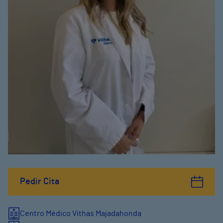
Pedir Cita
Centro Médico Vithas Majadahonda