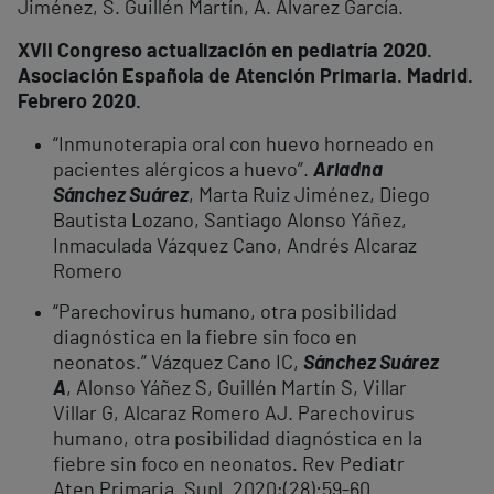
Jiménez, S. Guillén Martín, A. Álvarez García.
XVII Congreso actualización en pediatría 2020.
Asociación Española de Atención Primaria. Madrid.
Febrero 2020.
“Inmunoterapia oral con huevo horneado en
pacientes alérgicos a huevo”.
Ariadna
Sánchez Suárez
, Marta Ruiz Jiménez, Diego
Bautista Lozano, Santiago Alonso Yáñez,
Inmaculada Vázquez Cano, Andrés Alcaraz
Romero
“Parechovirus humano, otra posibilidad
diagnóstica en la fiebre sin foco en
neonatos.” Vázquez Cano IC,
Sánchez Suárez
A
, Alonso Yáñez S, Guillén Martín S, Villar
Villar G, Alcaraz Romero AJ. Parechovirus
humano, otra posibilidad diagnóstica en la
fiebre sin foco en neonatos. Rev Pediatr
Aten Primaria. Supl. 2020;(28):59-60.