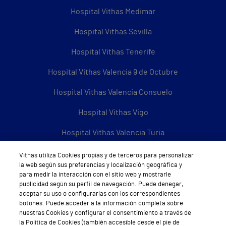
Hospital Vithas Medimar
Hospital Vithas Sevilla
Hospital Vithas Tenerife
Hospital Vithas Valencia 9 de Octubre
Hospital Vithas Valencia Consuelo
Hospital Vithas Vigo
Hospital Vithas Valencia Turia
Hospital Vithas Vitoria
Vithas utiliza Cookies propias y de terceros para personalizar
la web según sus preferencias y localización geográfica y
Hospital Vithas Xanit Internacional (Benalmádena)
para medir la interacción con el sitio web y mostrarle
publicidad según su perfil de navegación. Puede denegar,
Todos los centros Vithas
aceptar su uso o configurarlas con los correspondientes
botones. Puede acceder a la información completa sobre
nuestras Cookies y configurar el consentimiento a través de
la Política de Cookies (también accesible desde el pie de