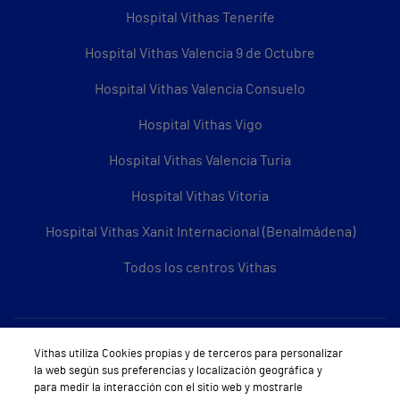
Hospital Vithas Tenerife
Hospital Vithas Valencia 9 de Octubre
Hospital Vithas Valencia Consuelo
Hospital Vithas Vigo
Hospital Vithas Valencia Turia
Hospital Vithas Vitoria
Hospital Vithas Xanit Internacional (Benalmádena)
Todos los centros Vithas
Sobre Vithas
Vithas utiliza Cookies propias y de terceros para personalizar
la web según sus preferencias y localización geográfica y
Quiénes somos
para medir la interacción con el sitio web y mostrarle