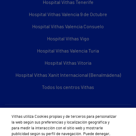
Hospital Vithas Tenerife
Hospital Vithas Valencia 9 de Octubre
Hospital Vithas Valencia Consuelo
Hospital Vithas Vigo
Hospital Vithas Valencia Turia
Hospital Vithas Vitoria
Hospital Vithas Xanit Internacional (Benalmádena)
Todos los centros Vithas
Sobre Vithas
Vithas utiliza Cookies propias y de terceros para personalizar
la web según sus preferencias y localización geográfica y
Quiénes somos
para medir la interacción con el sitio web y mostrarle
publicidad según su perfil de navegación. Puede denegar,