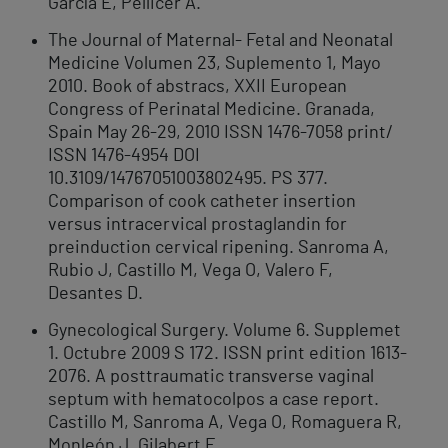
García E, Pellicer A.
The Journal of Maternal- Fetal and Neonatal
Medicine Volumen 23, Suplemento 1, Mayo
2010. Book of abstracs, XXII European
Congress of Perinatal Medicine. Granada,
Spain May 26-29, 2010 ISSN 1476-7058 print/
ISSN 1476-4954 DOI
10.3109/14767051003802495. PS 377.
Comparison of cook catheter insertion
versus intracervical prostaglandin for
preinduction cervical ripening. Sanroma A,
Rubio J, Castillo M, Vega O, Valero F,
Desantes D.
Gynecological Surgery. Volume 6. Supplemet
1. Octubre 2009 S 172. ISSN print edition 1613-
2076. A posttraumatic transverse vaginal
septum with hematocolpos a case report.
Castillo M, Sanroma A, Vega O, Romaguera R,
Monleón J, Gilabert E.