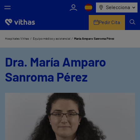
Selecciona
Pedir Cita
Nosotros
Hospitales Vithas
Equipo médico y asistencial
María Amparo Sanroma Pérez
Centros
Dra. María Amparo
Servicios de salud
Sanroma Pérez
Equipo médico y asistencial
Información útil
Comunicación