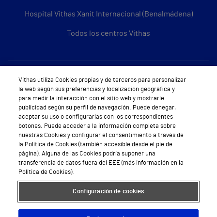
Hospital Vithas Xanit Internacional (Benalmádena)
Todos los centros Vithas
Sobre Vithas
Vithas utiliza Cookies propias y de terceros para personalizar
la web según sus preferencias y localización geográfica y
Quiénes somos
para medir la interacción con el sitio web y mostrarle
publicidad según su perfil de navegación. Puede denegar,
Trabajar en Vithas
aceptar su uso o configurarlas con los correspondientes
botones. Puede acceder a la información completa sobre
Teléfono Cita Médica
nuestras Cookies y configurar el consentimiento a través de
la Política de Cookies (también accesible desde el pie de
Teléfono Atención al Cliente
página). Alguna de las Cookies podría suponer una
transferencia de datos fuera del EEE (más información en la
Política de seguridad y salud en el trabajo
Política de Cookies).
Conoce a Supervita
Configuración de cookies