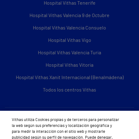
Hospital Vithas Tenerife
Hospital Vithas Valencia 9 de Octubre
Hospital Vithas Valencia Consuelo
Hospital Vithas Vigo
Hospital Vithas Valencia Turia
Hospital Vithas Vitoria
Hospital Vithas Xanit Internacional (Benalmádena)
Todos los centros Vithas
Sobre Vithas
Vithas utiliza Cookies propias y de terceros para personalizar
la web según sus preferencias y localización geográfica y
Quiénes somos
para medir la interacción con el sitio web y mostrarle
publicidad según su perfil de navegación. Puede denegar,