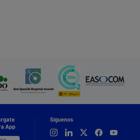
rgate
Síguenos
ra App