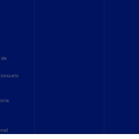
9 de
 Consuelo
Turia
ena)