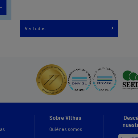
Ver todos
Sobre Vithas
Descá
nuest
vas
Quiénes somos