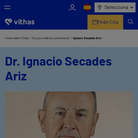
Selecciona
Pedir Cita
Nosotros
Hospitales Vithas
Equipo médico y asistencial
Ignacio Secades Ariz
Centros
Dr. Ignacio Secades
Servicios de salud
Ariz
Equipo médico y asistencial
Información útil
Comunicación