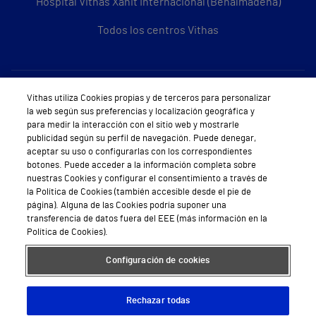
Hospital Vithas Xanit Internacional (Benalmádena)
Todos los centros Vithas
Sobre Vithas
Vithas utiliza Cookies propias y de terceros para personalizar
la web según sus preferencias y localización geográfica y
Quiénes somos
para medir la interacción con el sitio web y mostrarle
publicidad según su perfil de navegación. Puede denegar,
Trabajar en Vithas
aceptar su uso o configurarlas con los correspondientes
botones. Puede acceder a la información completa sobre
Teléfono Cita Médica
nuestras Cookies y configurar el consentimiento a través de
la Política de Cookies (también accesible desde el pie de
Teléfono Atención al Cliente
página). Alguna de las Cookies podría suponer una
transferencia de datos fuera del EEE (más información en la
Política de seguridad y salud en el trabajo
Política de Cookies).
Conoce a Supervita
Configuración de cookies
Rechazar todas
Aviso Legal
Política de cookies
Política de privacidad
Mapa web
Protección de datos