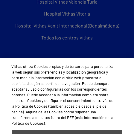
Hospital Vithas Valencia Turia
Hospital Vithas Vitoria
Hospital Vithas Xanit Internacional (Benalmádena)
Todos los centros Vithas
Sobre Vithas
Vithas utiliza Cookies propias y de terceros para personalizar
la web según sus preferencias y localización geográfica y
Quiénes somos
para medir la interacción con el sitio web y mostrarle
publicidad según su perfil de navegación. Puede denegar,
Trabajar en Vithas
aceptar su uso o configurarlas con los correspondientes
botones. Puede acceder a la información completa sobre
Teléfono Cita Médica
nuestras Cookies y configurar el consentimiento a través de
la Política de Cookies (también accesible desde el pie de
Teléfono Atención al Cliente
página). Alguna de las Cookies podría suponer una
transferencia de datos fuera del EEE (más información en la
Política de seguridad y salud en el trabajo
Política de Cookies).