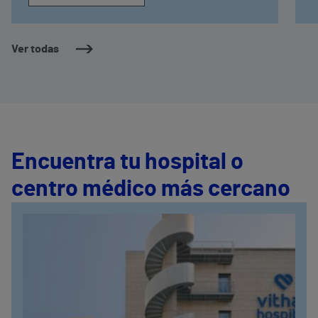
intervenciones quirúrgicas cardiovasculares
e
c
Ver todas
Encuentra tu hospital o
centro médico más cercano