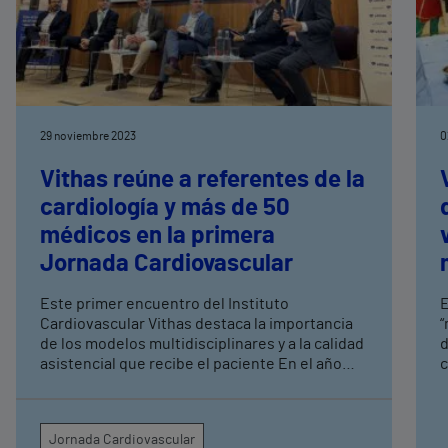
29 noviembre 2023
0
Vithas reúne a referentes de la
cardiología y más de 50
médicos en la primera
Jornada Cardiovascular
Este primer encuentro del Instituto
E
Cardiovascular Vithas destaca la importancia
“
de los modelos multidisciplinares y a la calidad
d
asistencial que recibe el paciente En el año
c
2023 los hospitales del grupo han atendido 90
d
mil consultas con 50 mil técnicas asociadas,
q
más de 1.400 procesos hemodinámicos, 800
f
Jornada Cardiovascular
sesiones de electrofisiología, y unas 200
s