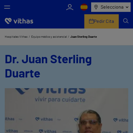
Selecciona
Pedir Cita
Nosotros
Hospitales Vithas
Equipo médico y asistencial
Juan Sterling Duarte
Centros
Dr. Juan Sterling
Servicios de salud
Duarte
Equipo médico y asistencial
Información útil
Comunicación