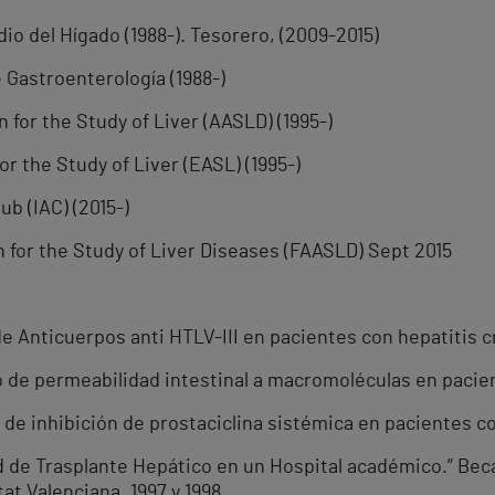
dio del Hígado (1988-). Tesorero, (2009-2015)
 Gastroenterología (1988-)
for the Study of Liver (AASLD) (1995-)
r the Study of Liver (EASL) (1995-)
ub (IAC) (2015-)
n for the Study of Liver Diseases (FAASLD) Sept 2015
 de Anticuerpos anti HTLV-III en pacientes con hepatitis c
o de permeabilidad intestinal a macromoléculas en pacien
de inhibición de prostaciclina sistémica en pacientes con
d de Trasplante Hepático en un Hospital académico.” Beca
at Valenciana. 1997 y 1998