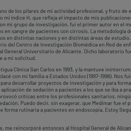
no de los pilares de mi actividad profesional, y fruto de 
o mi índice H, que refleja el impacto de mis publicacion
con mi grupo de investigación, fui el primer autor en el
en sangre de pacientes con cirrosis. La metodología de
os en distintas naciones y en distintas áreas de estudio
torio del Centro de Investigación Biomédica en Red de e
al General Universitario de Alicante. Dicho laboratorio f
e a mi solicitud.
Antigua Clínica San Carlos en 1993, y la mantuve ininterr
lacé con mi familia a Estados Unidos (1997-1998). Nos fu
 para desarrollar proyectos de investigación y para form
a aplicación de sedación a pacientes a los que se iba a pr
ovocó críticas entre los profesionales sanitarios, ningú
dación. Puedo decir, sin exagerar, que Medimar fue el pr
 de forma rutinaria a pacientes en endoscopia. Estoy Seg
 me reincorporé entonces al Hospital General de Alican