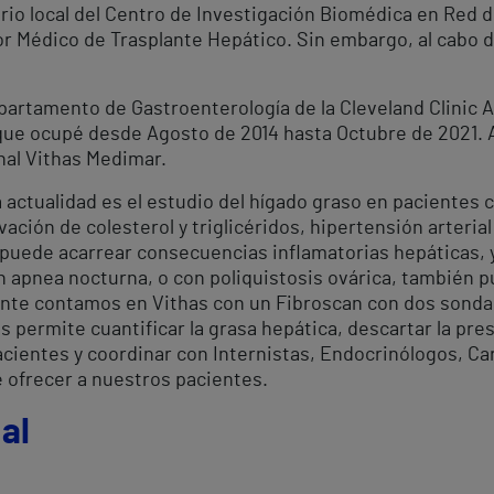
torio local del Centro de Investigación Biomédica en Red
or Médico de Trasplante Hepático. Sin embargo, al cabo d
epartamento de Gastroenterología de la Cleveland Clinic 
que ocupé desde Agosto de 2014 hasta Octubre de 2021. A
nal Vithas Medimar.
a actualidad es el estudio del hígado graso en pacientes 
ación de colesterol y triglicéridos, hipertensión arteria
o puede acarrear consecuencias inflamatorias hepáticas, 
n apnea nocturna, o con poliquistosis ovárica, también 
nte contamos en Vithas con un Fibroscan con dos sondas
os permite cuantificar la grasa hepática, descartar la pre
ientes y coordinar con Internistas, Endocrinólogos, Car
 ofrecer a nuestros pacientes.
al