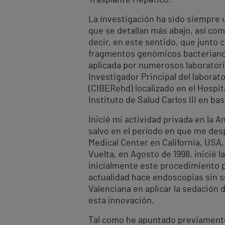
Trasplante Hepático.
La investigación ha sido siempre u
que se detallan más abajo, así com
decir, en este sentido, que junto 
fragmentos genómicos bacterianos 
aplicada por numerosos laboratori
Investigador Principal del labora
(CIBERehd) localizado en el Hospit
Instituto de Salud Carlos III en bas
Inicié mi actividad privada en la 
salvo en el período en que me desp
Medical Center en California, USA,
Vuelta, en Agosto de 1998, inicié l
inicialmente este procedimiento pr
actualidad hace endoscopias sin se
Valenciana en aplicar la sedación
esta innovación.
Tal como he apuntado previamente,