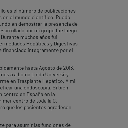
ello es el número de publicaciones
es en el mundo científico. Puedo
 mundo en demostrar la presencia de
sarrollada por mi grupo fue luego
. Durante muchos años fui
nfermedades Hepáticas y Digestivas
ue financiado íntegramente por el
umpidamente hasta Agosto de 2013,
imos a a Loma Linda University
arme en Trasplante Hepático. A mi
acticar una endoscopia. Si bien
n centro en España en la
imer centro de toda la C.
uro que los pacientes agradecen
te para asumir las funciones de