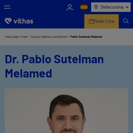
Selecciona
Pedir Cita
Nosotros
Hospitales Vithas
Equipo médico y asistencial
Pablo Sutelman Melamed
Centros
Dr. Pablo Sutelman
Servicios de salud
Melamed
Equipo médico y asistencial
Información útil
Comunicación