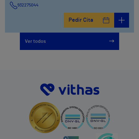
932275044
Pedir Cita
Ver todos