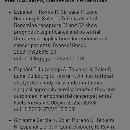
PUBLICACIONES, CONGRESOS Y PONENCIAS
Español P, Rovira R, Caruana P, Luna-
Guibourg R, Soler C, Teixeira N, et al.
Dopamine receptors D1 and D2 show
prognostic significance and potential
therapeutic applications for endometrial
cancer patients. Gynecol Oncol.
2023;173(2):315–23.
doi:10.1016/j.ygyno.2023.10.008
Español P, Luzarraga A, Teixeira N, Soler C,
Luna-Guibourg R, Rovira R. An institutional
study: Does body mass index influence
surgical approach, surgical morbidities, and
outcomes in endometrial cancer patients?
Facts Views Vis Obgyn. 2023;15(3):81.
doi:10.52054/FVVO.15.3.081
Ginjaume Garcia N, Soler Moreno C, Teixeira
N, Español Lloret P, Luna Guibourg R, Rovira