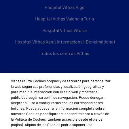
Hospital Vithas Vigo
Hospital Vithas Valencia Turia
Hospital Vithas Vitoria
Hospital Vithas Xanit Internacional (Benalmádena)
Todos los centros Vithas
Sobre Vithas
Vithas utiliza Cookies propias y de terceros para personalizar
la web según sus preferencias y localización geográfica y
Quiénes somos
para medir la interacción con el sitio web y mostrarle
publicidad según su perfil de navegación. Puede denegar,
Trabajar en Vithas
aceptar su uso o configurarlas con los correspondientes
botones. Puede acceder a la información completa sobre
Teléfono Cita Médica
nuestras Cookies y configurar el consentimiento a través de
la Política de Cookies (también accesible desde el pie de
Teléfono Atención al Cliente
página). Alguna de las Cookies podría suponer una