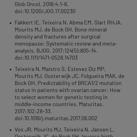
Glob Oncol. 2018;4:1–6.
doi:10.1200/JGO.17.00230
Fakkert IE, Teixeira N, Abma EM, Slart RHJA,
Mourits MJ, de Bock GH. Bone mineral
density and fractures after surgical
menopause: Systematic review and meta-
analysis. BJOG. 2017;124(5):805–14.
doi:10.1111/1471-0528.14703
Teixeira N, Maistro S, Estevez Diz MP,
Mourits MJ, Oosterwijk JC, Folgueira MAK, de
Bock GH. Predictability of BRCA1/2 mutation
status in patients with ovarian cancer: How
to select women for genetic testing in
middle-income countries. Maturitas.
2017;102:28–33.
doi:10.1016/j.maturitas.2017.06.002
Vos JR, Mourits MJ, Teixeira N, Jansen L,