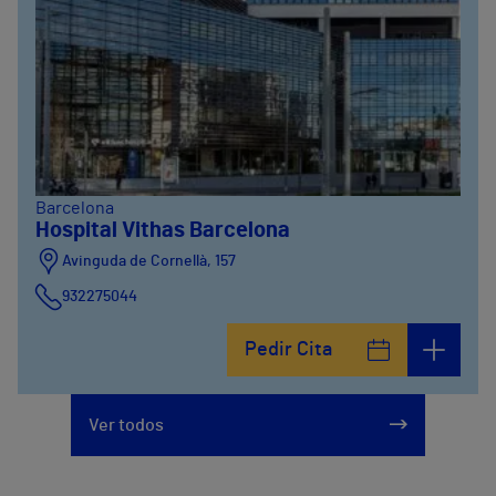
Barcelona
Hospital Vithas Barcelona
Avinguda de Cornellà, 157
932275044
Pedir Cita
Ver todos