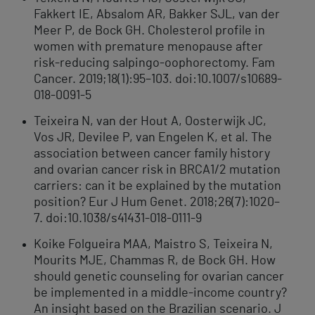
Fakkert IE, Absalom AR, Bakker SJL, van der
Meer P, de Bock GH. Cholesterol profile in
women with premature menopause after
risk-reducing salpingo-oophorectomy. Fam
Cancer. 2019;18(1):95–103. doi:10.1007/s10689-
018-0091-5
Teixeira N, van der Hout A, Oosterwijk JC,
Vos JR, Devilee P, van Engelen K, et al. The
association between cancer family history
and ovarian cancer risk in BRCA1/2 mutation
carriers: can it be explained by the mutation
position? Eur J Hum Genet. 2018;26(7):1020–
7. doi:10.1038/s41431-018-0111-9
Koike Folgueira MAA, Maistro S, Teixeira N,
Mourits MJE, Chammas R, de Bock GH. How
should genetic counseling for ovarian cancer
be implemented in a middle-income country?
An insight based on the Brazilian scenario. J