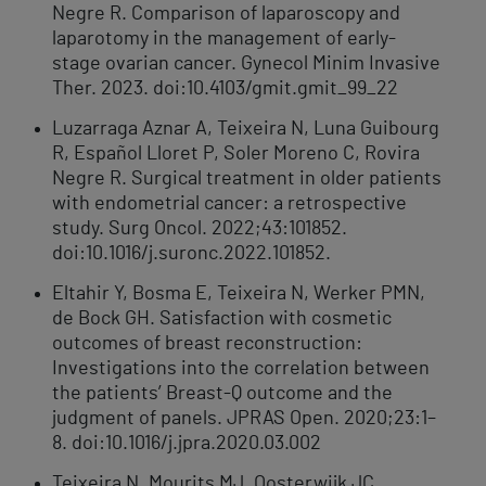
Negre R. Comparison of laparoscopy and
laparotomy in the management of early-
stage ovarian cancer. Gynecol Minim Invasive
Ther. 2023. doi:10.4103/gmit.gmit_99_22
Luzarraga Aznar A, Teixeira N, Luna Guibourg
R, Español Lloret P, Soler Moreno C, Rovira
Negre R. Surgical treatment in older patients
with endometrial cancer: a retrospective
study. Surg Oncol. 2022;43:101852.
doi:10.1016/j.suronc.2022.101852.
Eltahir Y, Bosma E, Teixeira N, Werker PMN,
de Bock GH. Satisfaction with cosmetic
outcomes of breast reconstruction:
Investigations into the correlation between
the patients’ Breast-Q outcome and the
judgment of panels. JPRAS Open. 2020;23:1–
8. doi:10.1016/j.jpra.2020.03.002
Teixeira N, Mourits MJ, Oosterwijk JC,