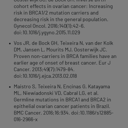
Oosterwijk JC, de Bock GH. Inverse birth
cohort effects in ovarian cancer: Increasing
risk in BRCA1/2 mutation carriers and
decreasing risk in the general population.
Gynecol Oncol. 2016;140(1):42–6.
doi:10.1016/j.ygyno.2015.11.029
Vos JR, de Bock GH, Teixeira N, van der Kolk
DM, Jansen L, Mourits MJ, Oosterwijk JC.
Proven non-carriers in BRCA families have an
earlier age of onset of breast cancer. Eur J
Cancer. 2013;49(7):1479–84.
doi:10.1016/j.ejca.2013.02.018
Maistro S, Teixeira N, Encinas G, Katayama
ML, Niewiadonski VD, Cabral LG, et al.
Germline mutations in BRCA1 and BRCA2 in
epithelial ovarian cancer patients in Brazil.
BMC Cancer. 2016;16:934. doi:10.1186/s12885-
016-2966-x