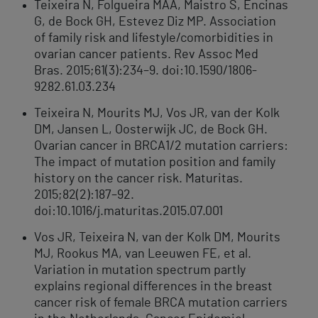
Teixeira N, Folgueira MAA, Maistro S, Encinas
G, de Bock GH, Estevez Diz MP. Association
of family risk and lifestyle/comorbidities in
ovarian cancer patients. Rev Assoc Med
Bras. 2015;61(3):234–9. doi:10.1590/1806-
9282.61.03.234
Teixeira N, Mourits MJ, Vos JR, van der Kolk
DM, Jansen L, Oosterwijk JC, de Bock GH.
Ovarian cancer in BRCA1/2 mutation carriers:
The impact of mutation position and family
history on the cancer risk. Maturitas.
2015;82(2):187–92.
doi:10.1016/j.maturitas.2015.07.001
Vos JR, Teixeira N, van der Kolk DM, Mourits
MJ, Rookus MA, van Leeuwen FE, et al.
Variation in mutation spectrum partly
explains regional differences in the breast
cancer risk of female BRCA mutation carriers