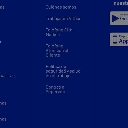
nuest
vas
Quiénes somos
Trabajar en Vithas
Teléfono Cita
Médica
a
Teléfono
Atención al
Cliente
Política de
seguridad y salud
thas Las
en el trabajo
Conoce a
Supervita
thas
thas