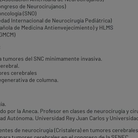
ongreso de Neurocirujanos)
ncología (SNO)
edad Internacional de Neurocirugía Pediátrica)
ñola de Medicina Antienvejecimiento) y HLMS
 (GMCM)
:
ara tumores del SNC minimamente invasiva.
erebral.
ores cerebrales
degenerativa de columna.
ía.
do por la Aneca. Profesor en clases de neurocirugía y ci
ad Autónoma, Universidad Rey Juan Carlos y Universidad
entes de neurocirugía (Cristalera) en tumores cerebrales
 para tumores cerebrales en el congreso de la SENEC.