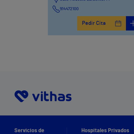
914472100
Calle Fernández de la Hoz, 45
Pedir Cita
914473400
Servicios de
Hospitales Privados