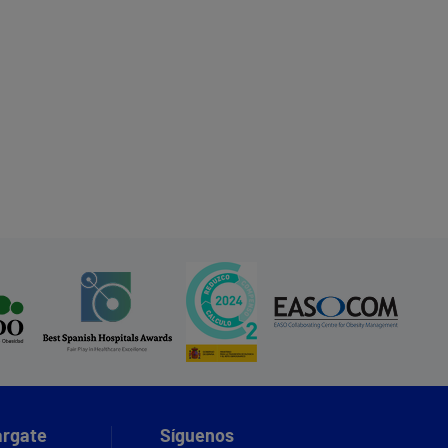
rgate
Síguenos