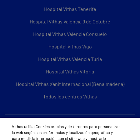
Hospital Vithas Tenerife
Hospital Vithas Valencia 9 de Octubre
Hospital Vithas Valencia Consuelo
Hospital Vithas Vigo
Hospital Vithas Valencia Turia
Hospital Vithas Vitoria
Hospital Vithas Xanit Internacional (Benalmádena)
Todos los centros Vithas
Sobre Vithas
Vithas utiliza Cookies propias y de terceros para personalizar
la web según sus preferencias y localización geográfica y
Quiénes somos
para medir la interacción con el sitio web y mostrarle