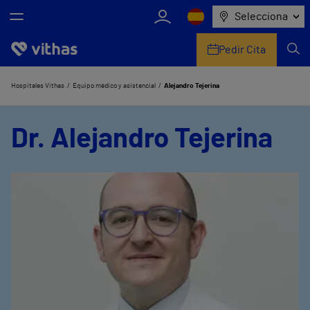
Selecciona
Pedir Cita
Nosotros
Hospitales Vithas
Equipo médico y asistencial
Alejandro Tejerina
Centros
Dr. Alejandro Tejerina
Servicios de salud
Equipo médico y asistencial
Información útil
Comunicación