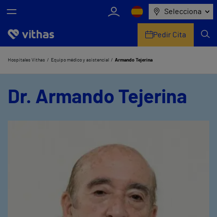
Selecciona
Pedir Cita
Nosotros
Hospitales Vithas
Equipo médico y asistencial
Armando Tejerina
Centros
Dr. Armando Tejerina
Servicios de salud
Equipo médico y asistencial
Información útil
Comunicación