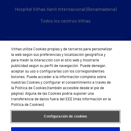
Hospital Vithas Xanit Internacional (Benalmádena)
Todos los centros Vithas
Sobre Vithas
Vithas utiliza Cookies propias y de terceros para personalizar
la web según sus preferencias y localización geográfica y
Quiénes somos
para medir la interacción con el sitio web y mostrarle
publicidad según su perfil de navegación. Puede denegar,
Trabajar en Vithas
aceptar su uso o configurarlas con los correspondientes
botones. Puede acceder a la información completa sobre
Teléfono Cita Médica
nuestras Cookies y configurar el consentimiento a través de
la Política de Cookies (también accesible desde el pie de
Teléfono Atención al Cliente
página). Alguna de las Cookies podría suponer una
transferencia de datos fuera del EEE (más información en la
Política de seguridad y salud en el trabajo
Política de Cookies).
Conoce a Supervita
Configuración de cookies