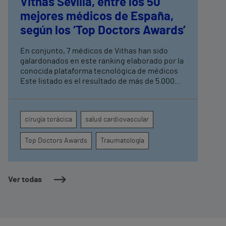
Vithas Sevilla, entre los 50
mejores médicos de España,
según los ‘Top Doctors Awards’
En conjunto, 7 médicos de Vithas han sido
galardonados en este ranking elaborado por la
conocida plataforma tecnológica de médicos
Este listado es el resultado de más de 5.000
votos de profesionales que se han basado en
criterios de reconocimiento, habilidades
clínicas, investigación, divulgación y formación
cirugía torácica
salud cardiovascular
Top Doctors Awards
Traumatología
Ver todas