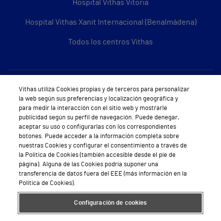
Hospital Vithas Vitoria
Hospital Vithas Xanit Internacional (Benalmádena)
Todos los centros Vithas
Sobre Vithas
Vithas utiliza Cookies propias y de terceros para personalizar
la web según sus preferencias y localización geográfica y
Quiénes somos
para medir la interacción con el sitio web y mostrarle
publicidad según su perfil de navegación. Puede denegar,
Trabajar en Vithas
aceptar su uso o configurarlas con los correspondientes
botones. Puede acceder a la información completa sobre
Teléfono Cita Médica
nuestras Cookies y configurar el consentimiento a través de
la Política de Cookies (también accesible desde el pie de
Teléfono Atención al Cliente
página). Alguna de las Cookies podría suponer una
transferencia de datos fuera del EEE (más información en la
Política de seguridad y salud en el trabajo
Política de Cookies).
Conoce a Supervita
Configuración de cookies