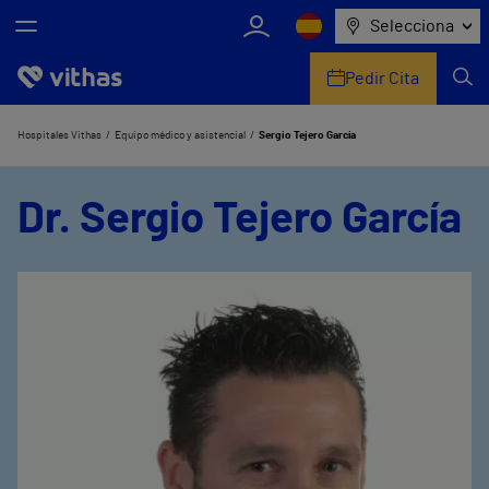
Selecciona
Pedir Cita
Nosotros
Hospitales Vithas
Equipo médico y asistencial
Sergio Tejero García
Centros
Dr. Sergio Tejero García
Servicios de salud
Equipo médico y asistencial
Información útil
Comunicación