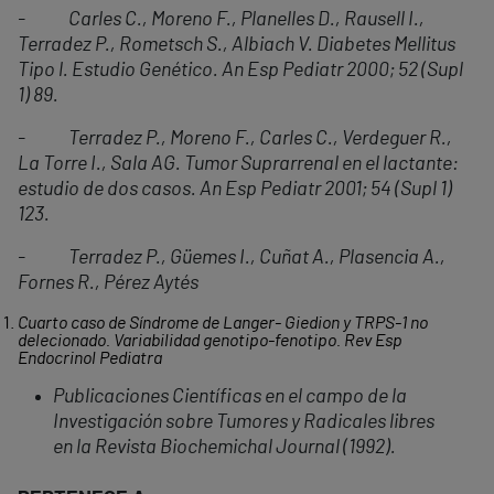
- Carles C., Moreno F., Planelles D., Rausell I.,
Terradez P., Rometsch S., Albiach V. Diabetes Mellitus
Tipo l. Estudio Genético. An Esp Pediatr 2000; 52 (Supl
1) 89.
- Terradez P., Moreno F., Carles C., Verdeguer R.,
La Torre I., Sala AG. Tumor Suprarrenal en el lactante:
estudio de dos casos. An Esp Pediatr 2001; 54 (Supl 1)
123.
- Terradez P., Güemes I., Cuñat A., Plasencia A.,
Fornes R., Pérez Aytés
Cuarto caso de Síndrome de Langer- Giedion y TRPS-1 no
delecionado. Variabilidad genotipo-fenotipo. Rev Esp
Endocrinol Pediatra
Publicaciones Científicas en el campo de la
Investigación sobre Tumores y Radicales libres
en la Revista Biochemichal Journal (1992).