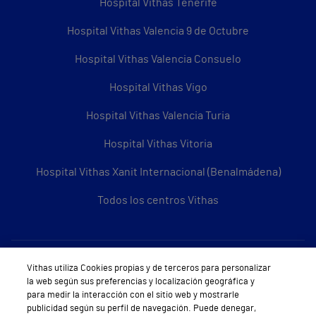
Hospital Vithas Tenerife
Hospital Vithas Valencia 9 de Octubre
Hospital Vithas Valencia Consuelo
Hospital Vithas Vigo
Hospital Vithas Valencia Turia
Hospital Vithas Vitoria
Hospital Vithas Xanit Internacional (Benalmádena)
Todos los centros Vithas
Sobre Vithas
Vithas utiliza Cookies propias y de terceros para personalizar
la web según sus preferencias y localización geográfica y
Quiénes somos
para medir la interacción con el sitio web y mostrarle
publicidad según su perfil de navegación. Puede denegar,