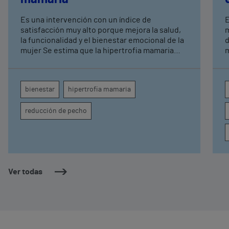
Es una intervención con un índice de
E
satisfacción muy alto porque mejora la salud,
m
la funcionalidad y el bienestar emocional de la
d
mujer Se estima que la hipertrofia mamaria
m
afecta entre el 1% y el 5% de las mujeres,
L
pudiendo generar dolor cervical y lumbar
r
persistente, sobrecarga muscular, irritaciones
bienestar
hipertrofia mamaria
subcutáneas y limitaciones para realizar
actividad física
reducción de pecho
Ver todas