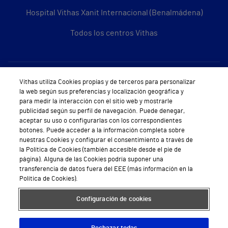
Hospital Vithas Xanit Internacional (Benalmádena)
Todos los centros Vithas
Sobre Vithas
Vithas utiliza Cookies propias y de terceros para personalizar
la web según sus preferencias y localización geográfica y
Quiénes somos
para medir la interacción con el sitio web y mostrarle
publicidad según su perfil de navegación. Puede denegar,
Trabajar en Vithas
aceptar su uso o configurarlas con los correspondientes
botones. Puede acceder a la información completa sobre
Teléfono Cita Médica
nuestras Cookies y configurar el consentimiento a través de
la Política de Cookies (también accesible desde el pie de
Teléfono Atención al Cliente
página). Alguna de las Cookies podría suponer una
transferencia de datos fuera del EEE (más información en la
Política de seguridad y salud en el trabajo
Política de Cookies).
Conoce a Supervita
Configuración de cookies