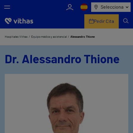
Selecciona
Pedir Cita
Nosotros
Hospitales Vithas
Equipo médico y asistencial
Alessandro Thione
Centros
Dr. Alessandro Thione
Servicios de salud
Equipo médico y asistencial
Información útil
Comunicación